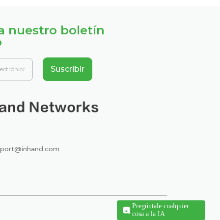
a nuestro boletín
o
Suscribir
port@inhand.com
Pregúntale cualquier
cosa a la IA