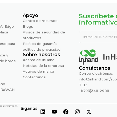
Suscríbete 
Apoyo
Centro de recursos
informativ
Al Edge
Blogs
placa
Avisos de seguridad de
productos
eso para
Política de garantía
política de privacidad
Sobre nosotros
ace y
Acerca de InHand
de borde
Noticias de la empresa
Contáctanos
Activos de marca
Correo electrónico:
Contáctanos
info@inhand.com
/
sup
eso
TEL:
LoRaWAN
+1(703)348-2988
os reservados.
Síganos