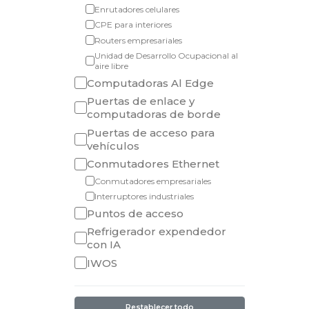
Enrutadores celulares
CPE para interiores
Routers empresariales
Unidad de Desarrollo Ocupacional al
aire libre
Computadoras Al Edge
Puertas de enlace y
computadoras de borde
Puertas de acceso para
vehículos
Conmutadores Ethernet
Conmutadores empresariales
Interruptores industriales
Puntos de acceso
Refrigerador expendedor
con IA
IWOS
Restablecer todo