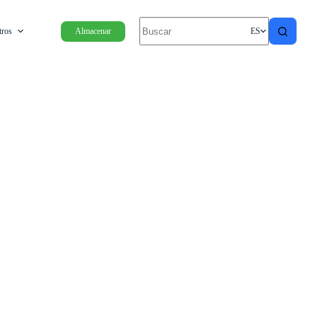
tros
Almacenar
ES