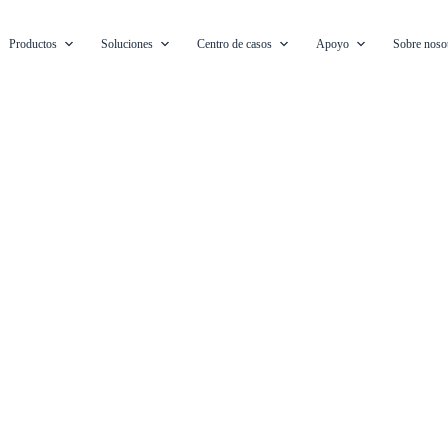
Productos
Soluciones
Centro de casos
Apoyo
Sobre noso
Todos los casos
a para impulsar el proceso digital de