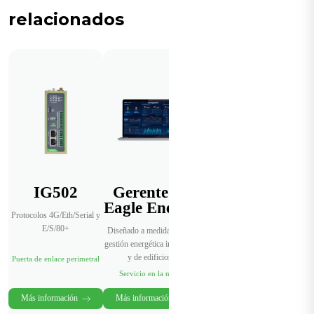
relacionados
IG502
Gerente de
Eagle Energy
Protocolos 4G/Eth/Serial y
E/S/80+
Diseñado a medida para la
gestión energética industrial
y de edificios.
Puerta de enlace perimetral
Servicio en la nube
Más información
Más información