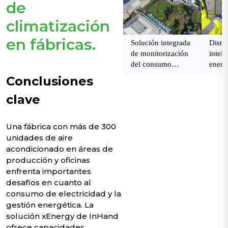
de
climatización
en fábricas.
Solución integrada
Distr
de monitorización
inteli
del consumo
energ
energético de la
tensi
Conclusiones
fábrica
clave
Una fábrica con más de 300
unidades de aire
acondicionado en áreas de
producción y oficinas
enfrenta importantes
desafíos en cuanto al
consumo de electricidad y la
gestión energética. La
solución xEnergy de InHand
ofrece capacidades