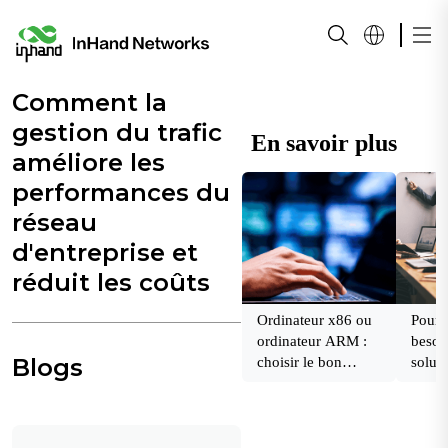
Comment la
gestion du trafic
En savoir plus
améliore les
performances du
réseau
d'entreprise et
réduit les coûts
Ordinateur x86 ou
Pourq
ordinateur ARM :
besoi
Blogs
choisir le bon
solut
ordinateur pour
bascu
votre application IoT
Edge Computing