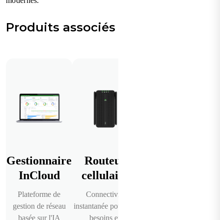
modernes.
Produits associés
Gestionnaire
Routeur
Routeur
InCloud
cellulaire
d'entreprise
Plateforme de
Connectivité
Routeurs de
gestion de réseau
instantanée pour vos
périphérie SD-WAN
basée sur l'IA
besoins en
gérés dans le cloud