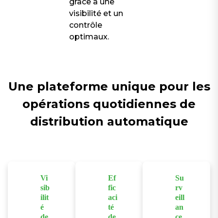
grâce à une
visibilité et un
contrôle
optimaux.
Une plateforme unique pour les
opérations quotidiennes de
distribution automatique
Vi
Ef
Su
sib
fic
rv
ilit
aci
eill
é
té
an
de
de
ce