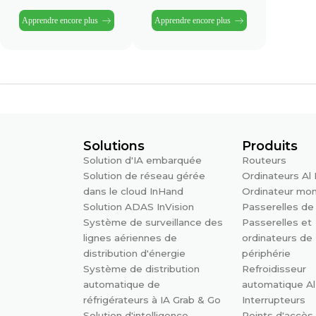
Apprendre encore plus
Apprendre encore plus
Solutions
Produits
Solution d'IA embarquée
Routeurs
Solution de réseau gérée
Ordinateurs Al
dans le cloud InHand
Ordinateur mo
Solution ADAS InVision
Passerelles de
Système de surveillance des
Passerelles et
lignes aériennes de
ordinateurs de
distribution d'énergie
périphérie
Système de distribution
Refroidisseur
automatique de
automatique Al
réfrigérateurs à IA Grab & Go
Interrupteurs
Solution d'intelligence
Points d'accès