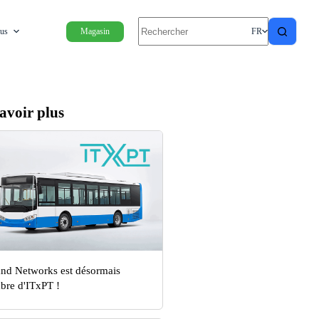
ous
Magasin
FR
avoir plus
nd Networks est désormais
re d'ITxPT !