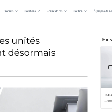
Produits
Solutions
Centre de cas
Soutien
À propos de n
es unités
En s
nt désormais
InHa
memb