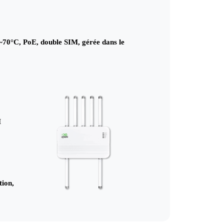
70°C, PoE, double SIM, gérée dans le
M
tion,