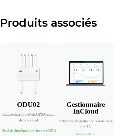
Produits associés
ODU02
Gestionnaire
InCloud
5G/Extérieur IP67/PoE/GPS/Gestion
dans le cloud
Plateforme de gestion de réseau basée
sur l'IA
Unité de distribution extérieure (ODU)
Service cloud