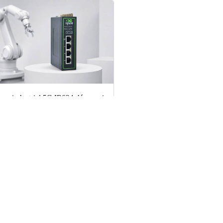
eur industriel 5G IR624 désormais
ifié E-Mark