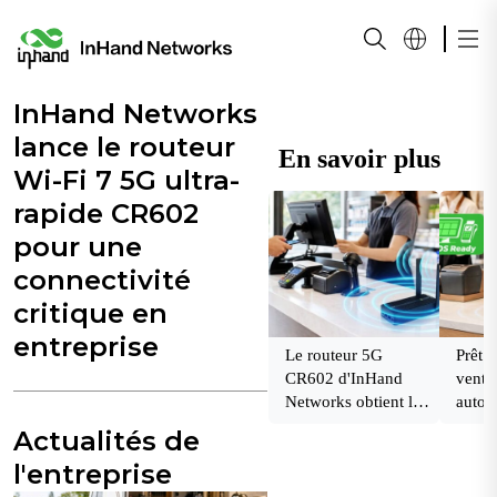
InHand Networks
lance le routeur
En savoir plus
Wi-Fi 7 5G ultra-
rapide CR602
pour une
connectivité
critique en
entreprise
Le routeur 5G
Prêt p
CR602 d'InHand
vente 
Networks obtient les
autom
certifications des
trafic
Actualités de
principaux
l'entreprise
opérateurs.