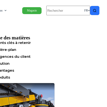
ous
Magasin
FR
e des matières
nts clés à retenir
ière-plan
igences du client
lution
antages
oduits