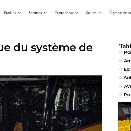
Produits
Solutions
Centre de cas
Soutien
À propos de n
ue du système de
Tabl
Poi
Arr
Ex
So
Av
Pr