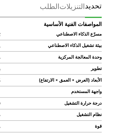
تحديد
التنزيلات
الطلب
المواصفات الفنية الأساسية
مسرّع الذكاء الاصطناعي
2 × C7 × معالج 
بيئة تشغيل الذكاء الاصطناعي
L
وحدة المعالجة المركزية
مع
تطوير
با
الأبعاد (العرض × العمق × الارتفاع)
in)
واجهة المستخدم
1 × جيجابت، 4 × -2
درجة حرارة التشغيل
22 °F)
نظام التشغيل
دي
قوة
منفذ