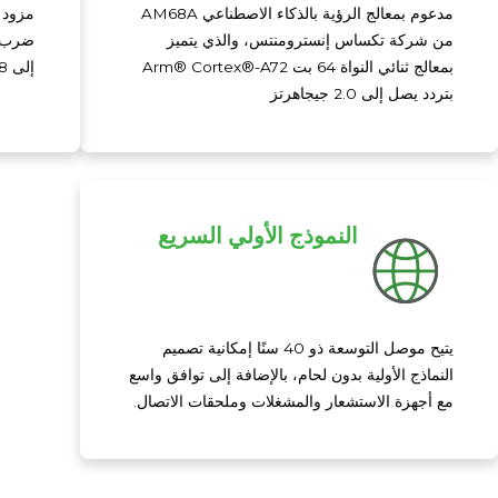
مدعوم بمعالج الرؤية بالذكاء الاصطناعي AM68A
من شركة تكساس إنسترومنتس، والذي يتميز
بمعالج ثنائي النواة 64 بت Arm® Cortex®-A72
إلى 8 تيرابايت في الثانية في مجال التعلم العميق
بتردد يصل إلى 2.0 جيجاهرتز
النموذج الأولي السريع
يتيح موصل التوسعة ذو 40 سنًا إمكانية تصميم
النماذج الأولية بدون لحام، بالإضافة إلى توافق واسع
مع أجهزة الاستشعار والمشغلات وملحقات الاتصال.