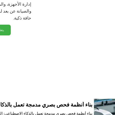
ر إعادة الضبط × 1
إدارة الأجهزة، وال
والصيانة عن بعد 
ا يصل إلى 2 × 4 مسارات MIPI CSI-2
حافة ذكية.
 UART بتقنية TTL
يتعل
 DP صغير واحد + ما يصل إلى منفذي MIPI DSI رباعيي المسارات
جابت إيثرنت
باعي الأطراف (5 فولت، PWM، GND، TACH)
لطاقة، الحالة
1 × PCIe
microS
افذ USB 3.0 من النوع A
بناء أنظمة فحص بصري مدمجة تعمل بالذكا
بناء أنظمة فحص بصري مدمجة تعمل بالذكاء الاصطناعي: التط
 واط (كحد أقصى)