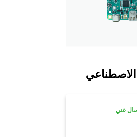
صال غني