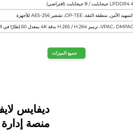
LPDDR4  جيجابايت / 8 جيجابايت (افتراضي)
لتمهيد الآمن، منطقة الثقة، OP-TEE، تشفير AES-256 للأجهزة
VPAC، DMP، ترميز H.265 / H.264 بدقة 4K بمعدل 60 إطارًا في الثانية
الإشارات الرقمية + مسرع التعلم العميق، 8 تيرابايت في الثانية
جميع الميزات
لج TI AM68A، 2 × Cortex-A72 بسرعة 2.0 جيجاهرتز
عالج إشارة الصور المدمج + VPAC (RGB-IR، WDR، LDC)
LPDDR4  جيجابايت / 8 جيجابايت (افتراضي)
ديفايس لاي
GPIO / I²C / I²S / SPI / UART / PC، متوافق مع HAT
منصة إدارة 
I عبر موصل ذي 40 سنًا