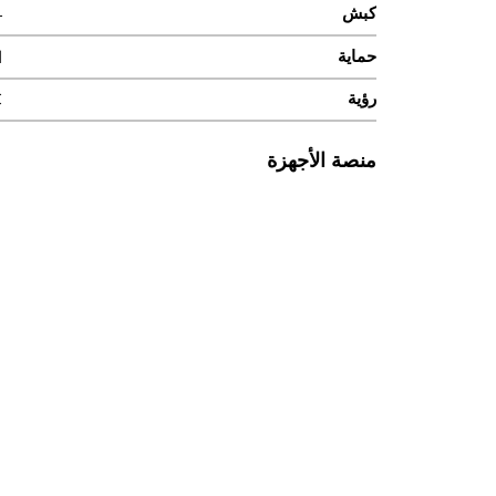
كبش
4
حماية
ا
رؤية
AC
منصة الأجهزة
مسرّع الذكاء الاصطناعي
2 × C7 × معالج 
وحدة المعالجة المركزية
معا
مزود خدمة الإنترنت / الرؤية
م
كبش
4
واجهة المستخدم
موصل ذو 40 سنًا
M
صوتي
²S