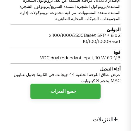
الإصدار 1/2c/3، مراقبة الشبكة عن بُعد؛ بروتوكول الشجرة
الممتدة/بروتوكول الشجرة الممتدة السريع/بروتوكول الشجرة
الممتدة متعدد المستويات، مراقبة مجموعة بروتوكولات إدارة
المجموعات، الشبكات المحلية الظاهرية
الموانئ
2 x 100/1000/2500BaseX SFP + 8 x
10/100/1000BaseT
قوة
18\~60 VDC dual redundant input, 10 W
أداء التبديل
عرض نطاق اللوحة الخلفية 44 جيجابت في الثانية؛ جدول عناوين
MAC بحجم 8 كيلوبايت
جميع الميزات
يكتب
مفتاح إيثرنت صناعي مُدار من الطبقة الثانية
معايير IEEE
التنزيلات
IEEE 802
الشبكات