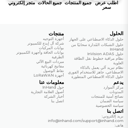
اطلب عرض
جميع المنتجات
جميع الحالات
متجر إلكتروني
سعر
RFC 2597
خدمة إعادة التوجيه المضمون من DiffServ
RFC 2598
إعادة توجيه سريعة من DiffServ
الحلول
منتجات
أجهزة التوجيه
حلول الذكاء الاصطناعي على الجهاز
RFC 2865
شركة آل إيدج للكمبيوتر
حلول الشبكات المُدارة سحابيًا من
خدمة مصادقة المستخدم عن بعد (RADIUS)
بوابات المركبات
InHand
بوابات الحافة وأجهزة الكمبيوتر
حلول InVision ADAS
الطرفية
RFC 3046
نظام مراقبة خطوط نقل الطاقة
مبردات البيع الآلي
العلوية
خيار معلومات وكيل ترحيل DHCP
مفاتيح كهربائية
نظام تبريد آلي يعمل بالذكاء
نقاط الوصول
الاصطناعي، جاهز للاستخدام الفوري
RFC 3222
أجهزة LoRaWAN
حلول الذكاء الاصطناعي المتطورة
قاعدة معلومات التوجيه (FIB)
يدعم
معلومات عنا
مركز الموارد
حول InHand
RFC 768
المدونات
أصول العلامة التجارية
بروتوكول UDP
نصائح أمنية للمنتجات
أخبار الشركة
سياسة الضمان
اتصل بنا
سياسة الخصوصية
RFC 791
اتصل بنا
الملكية الفكرية
بريد إلكتروني:
info@inhand.com
/
support@inhand.com
RFC 792
هاتف: