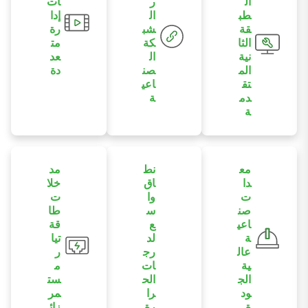
ال
ر
ات
طب
ال
إدا
قة
شب
رة
الثا
كة
مت
نية
ال
عد
الم
صن
دة
تق
اعي
يوفر إدارة مرنة
دم
ة
للشبكة من خلال
ة
يدعم آليات
متصفح الويب،
يدعم وظائف
التكرار في
وواجهة سطر
إدارة الطبقة
شبكات الإيثرنت
الأوامر،
الثانية الشاملة
الصناعية بما في
وTelnet، ووحدة
مع
نط
مد
بما في ذلك
ذلك STP وRSTP
دا
اق
خلا
التحكم التسلسلية
VLAN و QoS و
وMSTP لتعزيز
ت
وا
ت
لتبسيط عملية
IGMP
صن
س
طا
توافر الشبكة.
التكوين والصيانة.
اعي
ع
قة
snooping و
ة
لد
تيا
port mirroring
عال
رج
ر
للتحكم المرن في
ية
ات
م
الشبكة.
الج
الح
ست
ود
را
مر
ة
رة
زائ