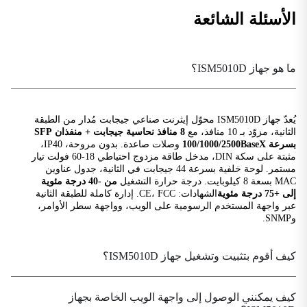
الأسئلة الشائعة
IEEE 802.3ad
تجميع الروابط
IEEE 802.3u
ما هو جهاز ISM5010D؟
إيثرنت سريع
IEEE 802.3x
التحكم في التدفق
يُعدّ جهاز ISM5010D محوّل إيثرنت صناعي جيجابت مُدار من الطبقة
الثانية، مزوّد بـ 10 منافذ، مع
8 منافذ نحاسية جيجابت + منفذان SFP
IEEE 802.3z
بسرعة 100/1000/2500BaseX
وصلات صاعدة. بدون مروحة، IP40،
إيثرنت جيجابت
مثبتة على سكة DIN، مدخل طاقة مزدوج احتياطي 18-60 فولت تيار
مستمر. لوحة خلفية بسرعة 44 جيجابت في الثانية، جدول عناوين
MAC بسعة 8 كيلوبايت. درجة حرارة التشغيل
من -40 درجة مئوية
معايير RFC
إلى +75 درجة مئوية
الشهادات: CE، FCC. إدارة كاملة للطبقة الثانية
عبر واجهة المستخدم الرسومية على الويب، وواجهة سطر الأوامر،
RFC 1059، 1119
وSNMP.
NTPv1/2
RFC 1191
كيف أقوم بتثبيت وتشغيل جهاز ISM5010D؟
اكتشاف مسار MTU
RFC 1403
كيف يمكنني الوصول إلى واجهة الويب الخاصة بجهاز
تفاعل BGP OSPF