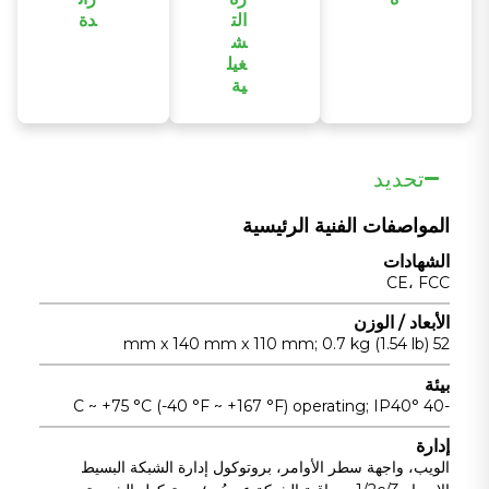
الت
دة
تم تصنيعه
ش
يدعم مدخلات
باستخدام شرائح
غيل
طاقة التيار
من الدرجة
ية
المستمر
الصناعية وهيكل
يدعم التشغيل
المزدوجة
متين من
بدون مروحة عبر
المعزولة
الألومنيوم
نطاق واسع من
والمتكررة لتعزيز
تحديد
المصبوب لضمان
درجات الحرارة
موثوقية الطاقة
التشغيل الموثوق
من -40 درجة
المواصفات الفنية الرئيسية
في المنشآت
في البيئات
مئوية إلى +75
الصناعية.
القاسية.
الشهادات
درجة مئوية
CE، FCC
للمنشآت
الصناعية غير
الأبعاد / الوزن
52 mm x 140 mm x 110 mm; 0.7 kg (1.54 lb)
المراقبة.
بيئة
-40 °C ~ +75 °C (-40 °F ~ +167 °F) operating; IP40
إدارة
الويب، واجهة سطر الأوامر، بروتوكول إدارة الشبكة البسيط