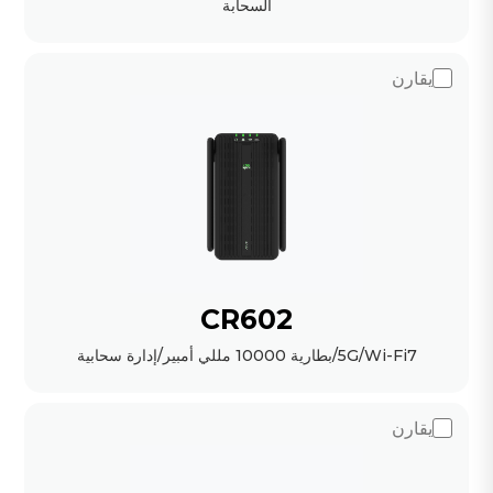
السحابة
يقارن
CR602
5G/Wi-Fi7/بطارية 10000 مللي أمبير/إدارة سحابية
يقارن