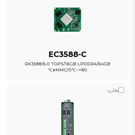
EC3588-C
RK3588/6.0 TOPS/16GB LPDDR4/64GB
eMMC/0℃~+80℃
يقارن