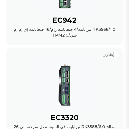
EC942
RK3568/1.0 تيرابايت/4 جيجابايت رام/16 جيجابايت إي إم إم
سي/TPM2.0
يقارن
EC3320
معالج RK3588/6.0 تيرابايت في الثانية، تصل سرعته إلى 26