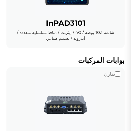
InPAD3101
شاشة 10.1 بوصة / 4G / إيثرنت / منافذ تسلسلية متعددة /
أندرويد / تصميم صناعي
بوابات المركبات
يقارن