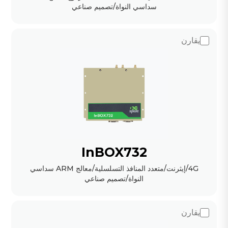
سداسي النواة/تصميم صناعي
يقارن
InBOX732
4G/إيثرنت/متعدد المنافذ التسلسلية/معالج ARM سداسي
النواة/تصميم صناعي
يقارن