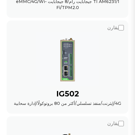
TI AM6231/1 جيجابايت رام/8 جيجابايت eMMC/4G/Wi-
Fi/TPM2.0
يقارن
IG502
4G/إيثرنت/منفذ تسلسلي/أكثر من 80 بروتوكولًا/إدارة سحابية
يقارن