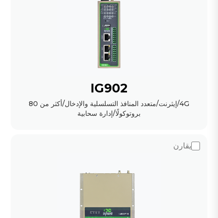
IG902
4G/إيثرنت/متعدد المنافذ التسلسلية والإدخال/أكثر من 80
بروتوكولًا/إدارة سحابية
يقارن