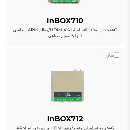
InBOX710
4G/متعدد المنافذ التسلسلية/HDMI 4K/معالج ARM سداسي
النواة/تصميم صناعي
يقارن
InBOX712
4G/منفذ تسلسلي متعدد/منفذ HDMI مزدوج/معالج ARM