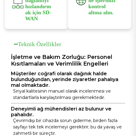
bağlantıyı
ile işlerinizi
helps retrieve
ve
hızlandırm
kontrol
device
yükseltmeler.
ak için SD-
altına alın.
information,
WAN
Mobil uygulamayı
analyze issues,
SD-WAN teknolojilerini
kullanarak cihazları
prepare
entegre eden InCloud
tarayın ve buluta
Manager, çevik
actions, and
bağlayın; böylece her
Teknik Özellikler
dağıtım, daha düşük
zaman, her yerden
guide the next
maliyetler ve gelişmiş
izleme ve yönetim
step.
erişim deneyimi ile
İşletme ve Bakım Zorluğu: Personel
imkanına sahip olun.
geleneksel WAN'ları
Kısıtlamaları ve Verimlilik Engelleri
yeniliyor.
Müşteriler coğrafi olarak dağınık halde
bulunduğundan, yerinde ziyaretler pahalıya
mal olmaktadır.
Sinyal kalitesinin manuel olarak incelenmesi ve
standartlarla karşılaştırılması gerekmektedir.
Deneyimli ağ mühendisleri az bulunur ve
pahalıdır.
Çevrimdışı bir cihazda sorun giderme, birden fazla
sayfayı tek tek incelemeyi gerektirir; bu da yavaş ve
zahmetli bir süreçtir.