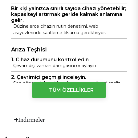
Bir kişi yalnızca sınırlı sayıda cihazı yönetebilir;
kapasiteyi artırmak geride kalmak anlamına
gelir.
Düzinelerce cihazın rutin denetimi, web
arayüzlerinde saatlerce tıklama gerektiriyor.
Arıza Teşhisi
1. Cihaz durumunu kontrol edin
Çevrimdışı zaman damgasını onaylayın
2. Çevrimiçi geçmişi inceleyin.
Son dönemdeki bağlantı kopma modellerini analiz
edin.
TÜM ÖZELLİKLER
3. Sinyal kayıtlarını kontrol edin.
RSRP trendini analiz edin
4. Sistem kayıtlarını inceleyin.
İndirmeler
Önemli etkinlikleri ara
5. Sonuç