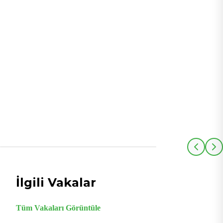
Yeni mağaza kurulumu — tüm yeni cihazlara
standart yapılandırmayı uygulayın.
Cihaz bazında manuel yapılandırma
İlgili Vakalar
Tüm Vakaları Görüntüle