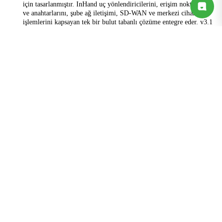
için tasarlanmıştır. InHand uç yönlendiricilerini, erişim noktalarını
ve anahtarlarını, şube ağ iletişimi, SD-WAN ve merkezi cihaz
işlemlerini kapsayan tek bir bulut tabanlı çözüme entegre eder. v3.1
broşüründen öne çıkanlar:
Portal
yıldız.eldebulut.com
URL
Ağ Görselleştirme
,
SD-WAN
,
Basitleştirilmiş
Üç sütun
Yönetim
5G SD-WAN Uç Yönlendiriciler (ER serisi),
Wi-Fi 6 Erişim Noktaları (EAP serisi),
Bulut
Donanım
Tabanlı Kurumsal Anahtarlar (ES serisi)
,
aileleri
5G FWA
Yüksek Performanslı Kurumsal
Yönlendiriciler (ER2000), 5G ODU
Gerekli
(çekirdek yönetim) ve
Profesyonel
Katmanlar
(Bağlayıcı uzaktan erişimini ve SD-WAN
Katmanlı Ağ Bağlantısını ekler)
Uygulama hedef kitleleri: perakende mağazaları, zincir mağaza
şubeleri, dijital eğlence merkezleri, sağlık sektörü, kurumsal ofisler,
hibrit çalışma alanları.