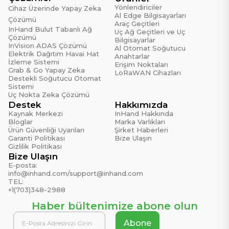
Yönlendiriciler
Cihaz Üzerinde Yapay Zeka
Al Edge Bilgisayarları
Çözümü
Araç Geçitleri
InHand Bulut Tabanlı Ağ
Uç Ağ Geçitleri ve Uç
Çözümü
Bilgisayarlar
InVision ADAS Çözümü
Al Otomat Soğutucu
Elektrik Dağıtım Havai Hat
Anahtarlar
İzleme Sistemi
Erişim Noktaları
Grab & Go Yapay Zeka
LoRaWAN Cihazları
Destekli Soğutucu Otomat
Sistemi
Uç Nokta Zeka Çözümü
Destek
Hakkımızda
Kaynak Merkezi
InHand Hakkında
Bloglar
Marka Varlıkları
Ürün Güvenliği Uyarıları
Şirket Haberleri
Garanti Politikası
Bize Ulaşın
Gizlilik Politikası
Bize Ulaşın
E-posta:
info@inhand.com
/
support@inhand.com
TEL:
+1(703)348-2988
Haber bültenimize abone olun
Abone