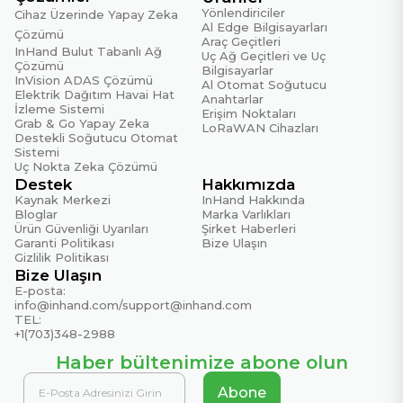
Yönlendiriciler
Cihaz Üzerinde Yapay Zeka
Al Edge Bilgisayarları
Çözümü
Araç Geçitleri
InHand Bulut Tabanlı Ağ
Uç Ağ Geçitleri ve Uç
Çözümü
Bilgisayarlar
InVision ADAS Çözümü
Al Otomat Soğutucu
Elektrik Dağıtım Havai Hat
Anahtarlar
İzleme Sistemi
Erişim Noktaları
Grab & Go Yapay Zeka
LoRaWAN Cihazları
Destekli Soğutucu Otomat
Sistemi
Uç Nokta Zeka Çözümü
Destek
Hakkımızda
Kaynak Merkezi
InHand Hakkında
Bloglar
Marka Varlıkları
Ürün Güvenliği Uyarıları
Şirket Haberleri
Garanti Politikası
Bize Ulaşın
Gizlilik Politikası
Bize Ulaşın
E-posta:
info@inhand.com
/
support@inhand.com
TEL:
+1(703)348-2988
Haber bültenimize abone olun
Abone