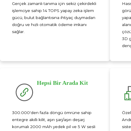
Gerçek zamanlı tanıma için sekiz çekirdekli
Hass
işlemciye sahip 14 TOPS yapay zeka işlem
görü
gücü, bulut bağlantısına ihtiyaç duymadan
yapa
doğru ve hızlı otomatik ödeme imkanı
alan
sağlar.
çözü
3D g
deng
Hepsi Bir Arada Kit
300.000'den fazla döngü ömrüne sahip
Özel
entegre akıllı kilit, aşırı şarj/aşırı deşarj
Andr
korumalı 2000 mAh yedek pil ve 5 W sesli
sist