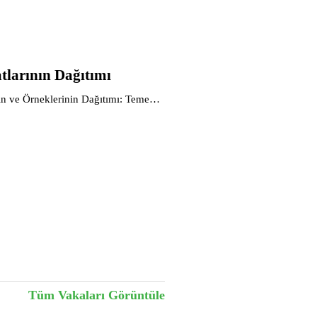
tlarının Dağıtımı
n ve Örneklerinin Dağıtımı: Temel
0 Mbps RJ45
Tüm Vakaları Görüntüle