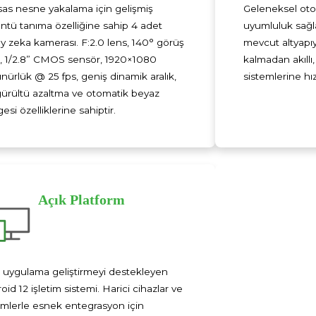
as nesne yakalama için gelişmiş
Geleneksel oto
ntü tanıma özelliğine sahip 4 adet
uyumluluk sağ
y zeka kamerası. F:2.0 lens, 140° görüş
mevcut altyapı
ı, 1/2.8” CMOS sensör, 1920×1080
kalmadan akıllı
nürlük @ 25 fps, geniş dinamik aralık,
sistemlerine hı
ürültü azaltma ve otomatik beyaz
esi özelliklerine sahiptir.
Açık Platform
 uygulama geliştirmeyi destekleyen
oid 12 işletim sistemi. Harici cihazlar ve
emlerle esnek entegrasyon için