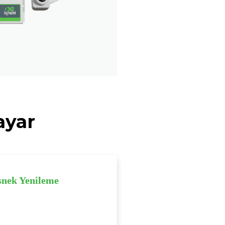
ayar
snek Yenileme