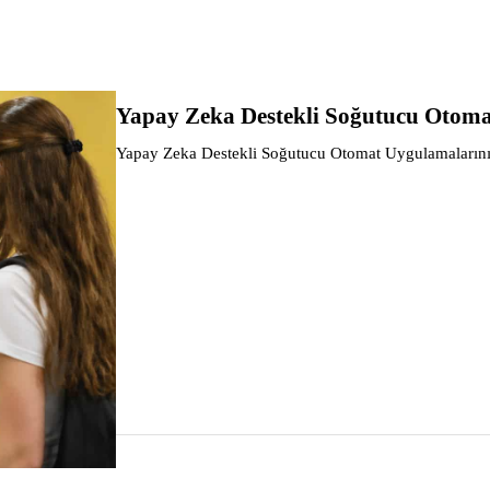
14 TOPS
Sekiz çekirdekli, 2,7 GHz'e kadar
Yapay Zeka Destekli Soğutucu Otoma
Android 12
Yapay Zeka Destekli Soğutucu Otomat Uygulamalarını
Çıkarımlar…
8 GB
128 GB
1 × HX25003-2WAP2
2 × S04B-XASK-1
4 × 10/100 Mbps RJ45 (IP kameralar için PoE) + 2 × 10/10
1 × HDMI