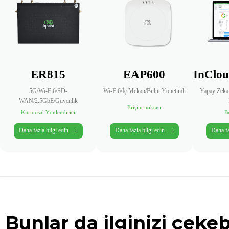
ER815
EAP600
InClou
5G/Wi-Fi6/SD-
Wi-Fi6/İç Mekan/Bulut Yönetimli
Yapay Zeka
WAN/2.5GbE/Güvenlik
Erişim noktası
Kurumsal Yönlendirici
B
Daha fazla bilgi edin
Daha fazla bilgi edin
Daha fa
Bunlar da ilginizi çekeb