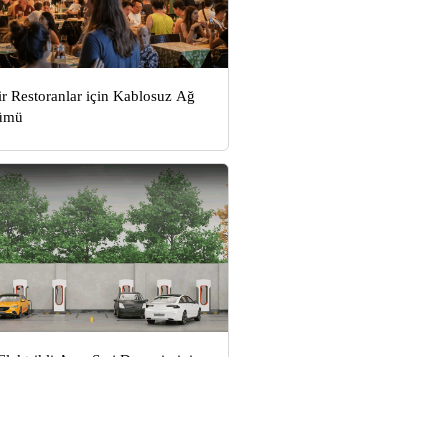
ir Restoranlar için Kablosuz Ağ
ümü
Elektrikli Araç Şarj Deneyimini
ştürüyor