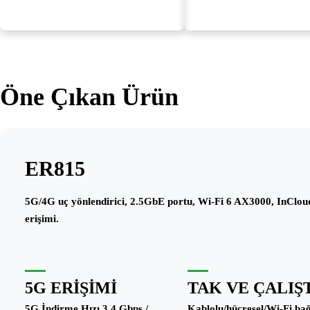
Öne Çıkan Ürün
ER815
5G/4G uç yönlendirici, 2.5GbE portu, Wi-Fi 6 AX3000, InCl
erişimi.
5G ERIŞIMI
TAK VE ÇALIŞ
5G İndirme Hızı 3,4 Gbps /
Kablolu/hücresel/Wi-Fi bağ