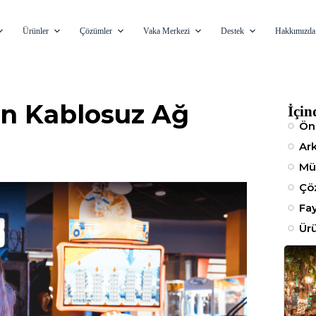
Ürünler
Çözümler
Vaka Merkezi
Destek
Hakkımızda
çin Kablosuz Ağ
İçin
Ön
Ar
Mü
Çö
Fa
Ür