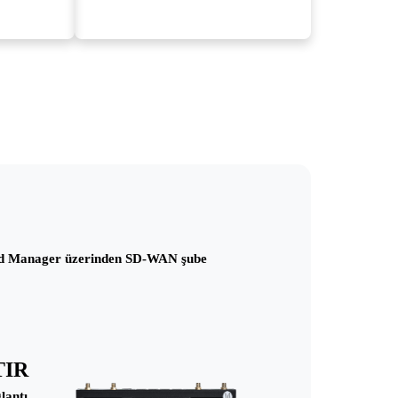
oud Manager üzerinden SD-WAN şube
TIR
lantı