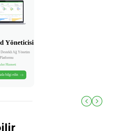
d Yöneticisi
 Destekli Ağ Yönetim
Platformu
ulut Hizmeti
zla bilgi edin
ilir