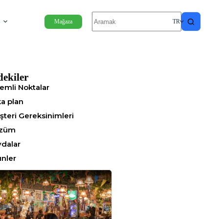
Mağaza
TR
dekiler
emli Noktalar
ka plan
şteri Gereksinimleri
züm
ydalar
ünler