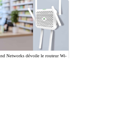
nd Networks dévoile le routeur Wi-
 5G FWA12 pour une connectivité
site rapide et fiable