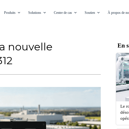
Produits
Solutions
Centre de cas
Soutien
À propos de n
a nouvelle
En s
312
Le r
déso
opér