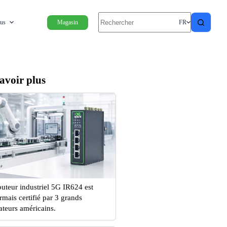
ous
Magasin
FR
avoir plus
outeur industriel 5G IR624 est
rmais certifié par 3 grands
ateurs américains.