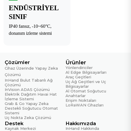
ENDÜSTRIYEL
SINIF
IP40 fansız, -10~60°C,
donanım izleme sistemi
Çözümler
Ürünler
Yönlendiriciler
Cihaz Üzerinde Yapay Zeka
Al Edge Bilgisayarları
Çözümü
Araç Geçitleri
InHand Bulut Tabanlı Ağ
Uç Ağ Geçitleri ve Uç
Çözümü
Bilgisayarlar
InVision ADAS Çözümü
Al Otomat Soğutucu
Elektrik Dağıtım Havai Hat
Anahtarlar
İzleme Sistemi
Erişim Noktaları
Grab & Go Yapay Zeka
LoRaWAN Cihazları
Destekli Soğutucu Otomat
Sistemi
Uç Nokta Zeka Çözümü
Destek
Hakkımızda
Kaynak Merkezi
InHand Hakkında