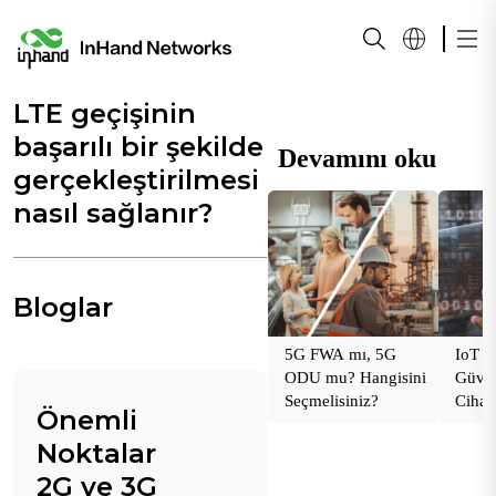
LTE geçişinin
başarılı bir şekilde
Devamını oku
gerçekleştirilmesi
nasıl sağlanır?
Bloglar
5G FWA mı, 5G
IoT U
ODU mu? Hangisini
Güven
Seçmelisiniz?
Cihaz
Önemli
Sağla
Noktalar
2G ve 3G