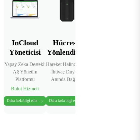
InCloud
Hücresel
İç Mekan
Yöneticisi
Yönlendirici
Yönlendiricisi
Yö
Yapay Zeka Destekli
Hareket Halindeyken
Yüksek Performanslı
Ge
Ağ Yönetim
İhtiyaç Duyulan
İç Mekan 5G Ağı
İ
Platformu
Anında Bağlantı
Bulut Hizmeti
Daha fazla bilgi edin
Daha fazla bilgi edin
Daha fazla bilgi edin
D