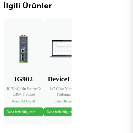
İlgili Ürünler
IG902
DeviceLive
4G/Eth/Çoklu Seri ve G/
IoT Cihaz Yönetim
Ç/80+ Protokol
Platformu
Kenar Ağ Geçidi
Bulut Hizmeti
Daha fazla bilgi edin
Daha fazla bilgi edin