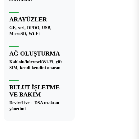
ARAYÜZLER
GE, seri, DI/DO, USB,
MicroSD, Wi-Fi
AĞ OLUŞTURMA
Kablolu/hücresel/Wi-Fi, çift
SIM, kendi kendini onaran
BULUT İŞLETME
VE BAKIM
DeviceLive + DSA uzaktan
yönetimi