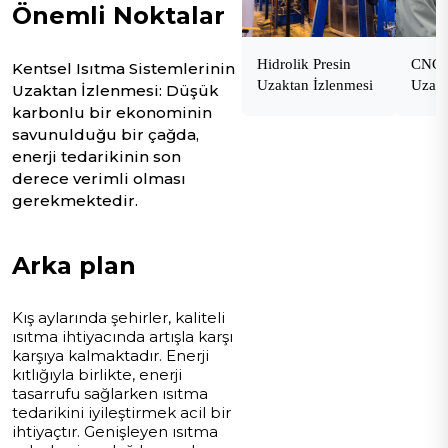
Önemli Noktalar
Hidrolik Presin
CNC M
Kentsel Isıtma Sistemlerinin
Uzaktan İzlenmesi
Uzakt
Uzaktan İzlenmesi: Düşük
karbonlu bir ekonominin
savunulduğu bir çağda,
enerji tedarikinin son
derece verimli olması
gerekmektedir.
Arka plan
Kış aylarında şehirler, kaliteli
ısıtma ihtiyacında artışla karşı
karşıya kalmaktadır. Enerji
kıtlığıyla birlikte, enerji
tasarrufu sağlarken ısıtma
tedarikini iyileştirmek acil bir
ihtiyaçtır. Genişleyen ısıtma