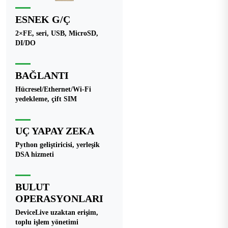
ESNEK G/Ç
2×FE, seri, USB, MicroSD,
DI/DO
BAĞLANTI
Hücresel/Ethernet/Wi-Fi
yedekleme, çift SIM
UÇ YAPAY ZEKA
Python geliştiricisi, yerleşik
DSA hizmeti
BULUT
OPERASYONLARI
DeviceLive uzaktan erişim,
toplu işlem yönetimi