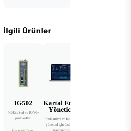
İlgili Ürünler
IG502
Kartal Enerji
Yöneticisi
4G/Eth/Seri ve IO/80+
protokolleri
Endüstriyel ve bina enerji
yönetimi için özel olarak
tasarlanmıştır.
Kenar Ağ Geçidi