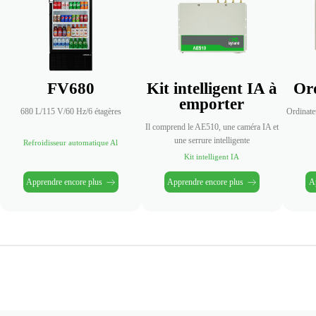
FV680
Kit intelligent IA à
Or
emporter
680 L/115 V/60 Hz/6 étagères
Ordinate
Il comprend le AE510, une caméra IA et
une serrure intelligente
Refroidisseur automatique Al
Kit intelligent IA
Apprendre encore plus
Apprendre encore plus
Ap