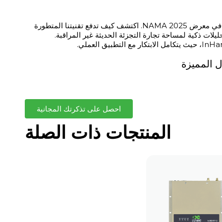
انغمس في مستقبل تجارة التجزئة غير المراقبة مع InHand Networks في معرض NAMA 2025. اكتشف كيف تدفع تقنيتنا المتطورة
يلات ذكية لمساحة تجارة التجزئة الحديثة غير المراقبة.
ل المميزة
احصل على تذكرتك المجانية
المنتجات ذات الصلة