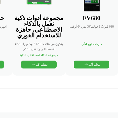
FV680
مجموعة أدوات ذكية
حا
تعمل بالذكاء
680 لتر/115 فولت/60 هرتز/6 أرفف
أجهزة 
الاصطناعي، جاهزة
للاستخدام الفوري
يتكون من هاتف AE510 وكاميرا الذكاء
مبردات البيع الآلي
الاصطناعي والقفل الذكي
مجموعة الذكاء الاصطناعي الذكية
يتعلم أكثر
يتعلم أكثر