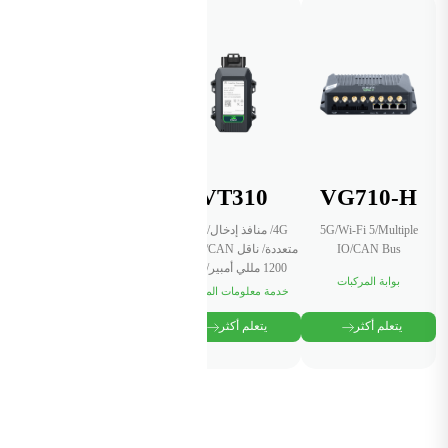
VT310
VG710-H
5G/Wi-Fi 5/Multiple
4G/ منافذ إدخال/إخراج
IO/CAN Bus
متعددة/ ناقل CAN/ بطارية
1200 مللي أمبير/ IP66
بوابة المركبات
خدمة معلومات المركبات
يتعلم أكثر
يتعلم أكثر