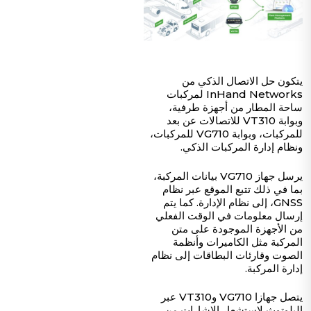
يتكون حل الاتصال الذكي من
InHand Networks لمركبات
ساحة المطار من أجهزة طرفية،
وبوابة VT310 للاتصالات عن بعد
للمركبات، وبوابة VG710 للمركبات،
ونظام إدارة المركبات الذكي.
يرسل جهاز VG710 بيانات المركبة،
بما في ذلك تتبع الموقع عبر نظام
GNSS، إلى نظام الإدارة. كما يتم
إرسال معلومات في الوقت الفعلي
من الأجهزة الموجودة على متن
المركبة مثل الكاميرات وأنظمة
الصوت وقارئات البطاقات إلى نظام
إدارة المركبة.
يتصل جهازا VG710 وVT310 عبر
البلوتوث لاستشعار الإشارات من