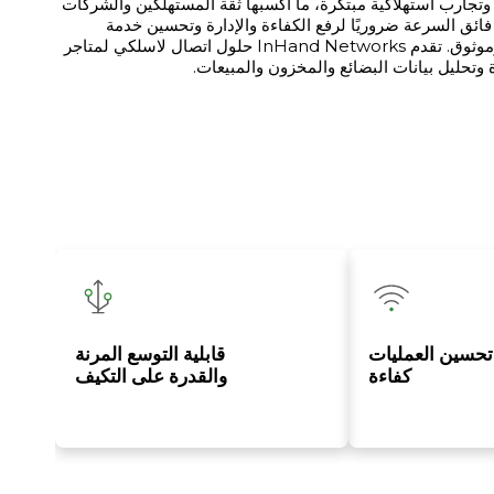
 وتجارب استهلاكية مبتكرة، ما أكسبها ثقة المستهلكين والشركات
فائق السرعة ضروريًا لرفع الكفاءة والإدارة وتحسين خدمة
العملاء. لذا، تحتاج متاجر التجزئة المتنقلة إلى اتصال شبكي مرن وموثوق. تقدم InHand Networks حلول اتصال لاسلكي لمتاجر
 وتحليل بيانات البضائع والمخزون والمبيعات.
تحسين العمليات
قابلية التوسع المرنة
كفاءة
والقدرة على التكيف