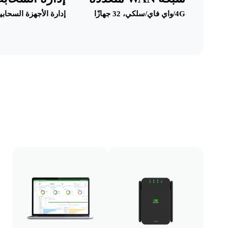
4G/واي فاي/سلكي، 32 جهازًا
إدارة الأجهزة السحابي