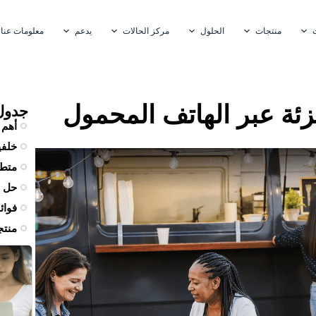
منتجات
الحلول
مركز الحالات
يدعم
معلومات عنا
جزئة عبر الهاتف المحمول
جدول
أهم 
خلفي
متطل
حل
فوائ
منتج