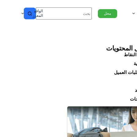
الواقع
محل
المعزز
 المحتويات
النقاط
ة
بات العميل
د
ات