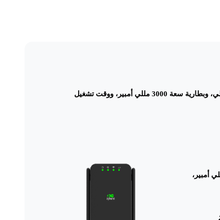
جهاز توجيه محمول بتقنية الجيل الرابع مزود بهوائي قابل للطي، وبطارية سعة 3000 مللي أمبير، ووقت تشغيل
بسعة 3000 مللي أمبير،