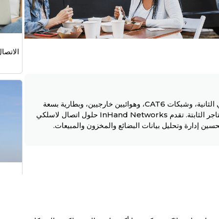
الاتصا
بفضل منفذي إيثرنت، وشبكة واي فاي بسرعة 300 ميجابت في الثانية، وشبكات CAT6، وهوائيين خارجيين، وبطارية بسعة
3000 مللي أمبير، يوفر جهاز CR202-Lite الاتصال اللازم للمتاجر الثابتة. تقدم InHand Networks حلول اتصال لاسلكي
تحسين إدارة وتحليل بيانات البضائع والمخزون والمبيعات.
البث ا