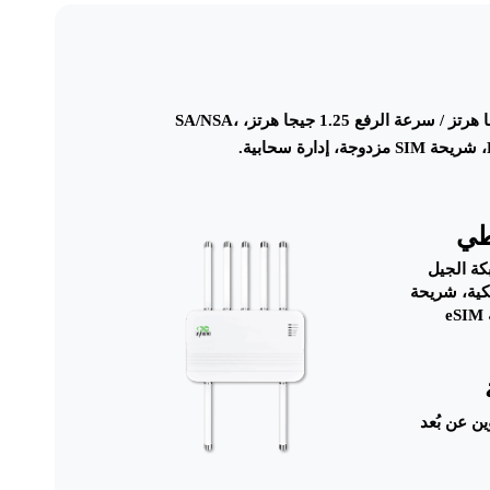
وحدة خارجية بتقنية الجيل الخامس، سرعة التنزيل 4.76 جيجا هرتز / سرعة الرفع 1.25 جيجا هرتز، SA/NSA،
طي
كة الجيل
كية، شريحة
ن عن بُعد