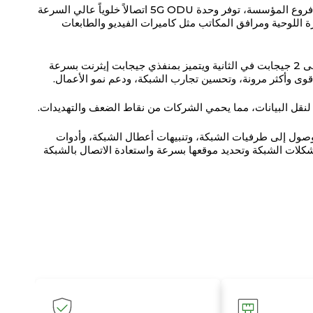
باعتبارها الجهاز المخصص للوصول إلى شبكة الجيل الخامس عبر فروع المؤسسة، توفر وحدة 5G ODU اتصالاً خلوياً عالي السرعة
ة اللوحية ومرافق المكاتب مثل كاميرات الفيديو والطابعات
بفضل أدائه المتميز، يوفر جهاز 5G ODU معدل نقل بيانات يصل إلى 2 جيجابت في الثانية ويتميز بمنفذي جيجابت إيثرنت بسرعة
 لنقل البيانات، مما يحمي الشركات من نقاط الضعف والتهديدات.
شبكة، وإمكانية الوصول إلى طرفيات الشبكة، وتنبيهات أعطال الشبكة، وأدوات
لات الشبكة وتحديد موقعها بسرعة واستعادة الاتصال بالشبكة