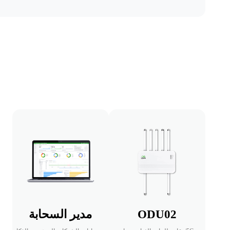
ODU02
مدير السحابة