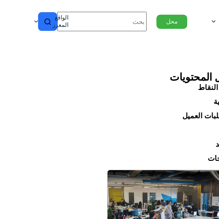
الواقع
محل
المعزز
 المحتويات
النقاط
ة
بات العميل
د
ات