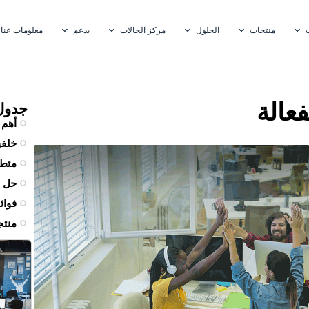
منتجات
الحلول
مركز الحالات
يدعم
معلومات عنا
عالة
جدول
أهم 
خلفي
متطل
حل
فوائ
منتج