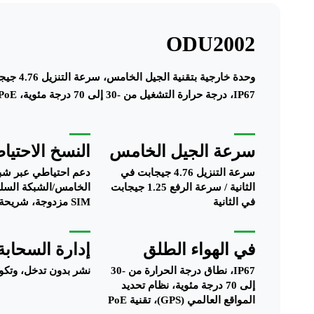
ODU2002
IP67، درجة حرارة التشغيل من -30 إلى 70 درجة مئوية، PoE، شريحة SIM مزدوجة، إدارة سحابية.
سرعة الجيل الخامس
النسخ الاحتيا
سرعة التنزيل 4.76 جيجابت في
دعم احتياطي عبر شب
الثانية / سرعة الرفع 1.25 جيجابت
الخامس/الشبكة السل
في الثانية
SIM مزدوجة، شريحة eSIM
في الهواء الطلق
إدارة السحابة
IP67، نطاق درجة الحرارة من -30
نشر بدون تدخل، وتكوي
إلى 70 درجة مئوية، نظام تحديد
المواقع العالمي (GPS)، تقنية PoE