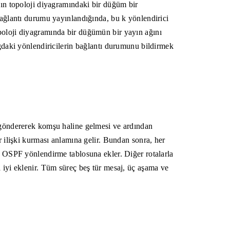
nın topoloji diyagramındaki bir düğüm bir
“Bul
Çağı
bağlantı durumu yayınlandığında, bu k yönlendirici
poloji diyagramında bir düğümün bir yayın ağını
ağdaki yönlendiricilerin bağlantı durumunu bildirmek
j göndererek komşu haline gelmesi ve ardından
r ilişki kurması anlamına gelir. Bundan sonra, her
nu OSPF yönlendirme tablosuna ekler. Diğer rotalarla
 iyi eklenir. Tüm süreç beş tür mesaj, üç aşama ve