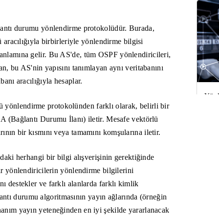
ğlantı durumu yönlendirme protokolüdür. Burada,
aracılığıyla birbirleriyle yönlendirme bilgisi
anlamına gelir. Bu AS'de, tüm OSPF yönlendiricileri,
yan, bu AS'nin yapısını tanımlayan aynı veritabanını
anı aracılığıyla hesaplar.
Yönl
önlendirme protokolünden farklı olarak, belirli bir
İhti
A (Bağlantı Durumu İlanı) iletir. Mesafe vektörlü
ının bir kısmını veya tamamını komşularına iletir.
aki herhangi bir bilgi alışverişinin gerektiğinde
r yönlendiricilerin yönlendirme bilgilerini
 destekler ve farklı alanlarda farklı kimlik
ntı durumu algoritmasının yayın ağlarında (örneğin
nanım yayın yeteneğinden en iyi şekilde yararlanacak