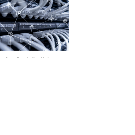
endirme Protokolüne Neden
yacımız Var?