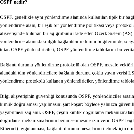
OSPF nedir?
OSPF, genellikle aynı yönlendirme alanında kullanılan tipik bir ba
yönlendirme alanı, birleşik bir yönlendirme politikası veya protokolü 
alışverişinde bulunan bir ağ grubunu ifade eden Özerk Sistem (AS) 
yönlendirme alanındaki ilgili bağlantıların durum bilgilerini depola
tutar. OSPF yönlendiricileri, OSPF yönlendirme tablolarını bu veritab
Bağlantı durumu yönlendirme protokolü olan OSPF, mesafe vektörlü y
alandaki tüm yönlendiricilere bağlantı durumu çoklu yayın verisi LS
yönlendirme protokolü kullanan yönlendiriciler, yönlendirme tablolar
Bilgi alışverişinin güvenliği konusunda OSPF, yönlendiriciler arasınd
kimlik doğrulaması yapılmasını şart koşar; böylece yalnızca güvenili
yayabilmesi sağlanır. OSPF, çeşitli kimlik doğrulama mekanizmalarını
doğrulama mekanizmalarının benimsenmesine izin verir. OSPF bağla
Ethernet) uygulanması, bağlantı durumu mesajlarını iletmek için do