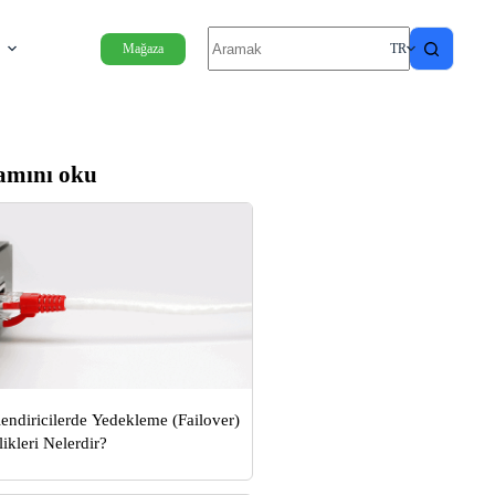
Mağaza
TR
amını oku
endiricilerde Yedekleme (Failover)
likleri Nelerdir?