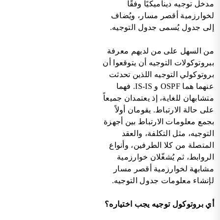
مدخل توجيه ديناميكيًا وفقًا
لخوارزمية أقصر مسار، ويُضاف
إلى جدول يُسمى جدول التوجيه.
من السهل على من لديهم معرفة
ببروتوكولات التوجيه أن يتوقعوا أن
بروتوكولي التوجيه اللذين تحدثت
عنهما هما OSPF و IS-IS. فهما
متشابهان للغاية، إذ يعتمدان جميعاً
على حالة الارتباط. يقومان أولاً
بجمع معلومات الارتباط بين أجهزة
التوجيه، مثل التكلفة، والعقد
المتصلة من كلا الطرفين، وأنواع
الروابط، ثم يُشغّلان خوارزمية
مشابهة لخوارزمية أقصر مسار
لإنشاء معلومات جدول التوجيه.
أي بروتوكول توجيه يجب اختياره؟