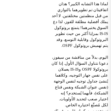
لماذا هذا التشابه الكبير؟ هذان
اتفاقيتان تم تطويرهما بالتوازي
من قبل منظمتين مختلفتين. لا أحد
يملك أفضلية مطلقة للفوز، لذا دع
السوق يختبرهما! يتمتع بروتوكول
IS-IS بمزايا أكثر من حيث تطوير
البروتوكول وقابلية التوسع، وقد
يتم تهميش بروتوكول OSPF.
اليوم، بدلاً من مناقشة من سيفوز،
دعونا نتناول السؤال الأول. إذا كان
بروتوكولا OSPF وIS-IS يعملان
على نفس جهاز التوجيه، وكلاهما
يُنشئ جداول توجيه لنفس الوجهة
(نفس عنوان الشبكة ونفس قناع
الشبكة)، فأيهما يُستخدم؟ إنه
اختيار صعب لتحديد الأولويات.
لكل مُصنِّع اختياره الخاص.
تستخدم سيسكو اسمًا يبدو غريبًا: