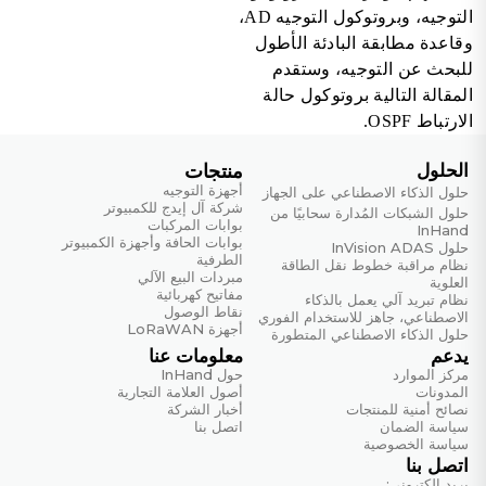
التوجيه، وبروتوكول التوجيه AD،
وقاعدة مطابقة البادئة الأطول
للبحث عن التوجيه، وستقدم
المقالة التالية بروتوكول حالة
الارتباط OSPF.
الحلول
منتجات
أجهزة التوجيه
حلول الذكاء الاصطناعي على الجهاز
شركة آل إيدج للكمبيوتر
حلول الشبكات المُدارة سحابيًا من
بوابات المركبات
InHand
بوابات الحافة وأجهزة الكمبيوتر
حلول InVision ADAS
الطرفية
نظام مراقبة خطوط نقل الطاقة
مبردات البيع الآلي
العلوية
مفاتيح كهربائية
نظام تبريد آلي يعمل بالذكاء
نقاط الوصول
الاصطناعي، جاهز للاستخدام الفوري
أجهزة LoRaWAN
حلول الذكاء الاصطناعي المتطورة
يدعم
معلومات عنا
مركز الموارد
حول InHand
المدونات
أصول العلامة التجارية
نصائح أمنية للمنتجات
أخبار الشركة
سياسة الضمان
اتصل بنا
سياسة الخصوصية
اتصل بنا
بريد إلكتروني: