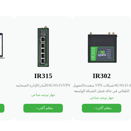
IR302
IR315
م
4G/Wi-Fi 4/شبكات VPN متعددة/التحويل
4G/Wi-Fi/VPN/الأمان/الإدارة السحابية
التلقائي في حالة فشل الشبكة الواسعة
جهاز توجيه صناعي
جهاز توجيه صناعي
يتعلم أكثر
يتعلم أكثر