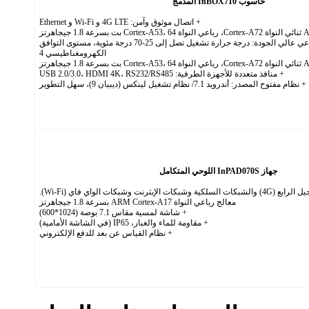
حاسوب InBOX710 المدمج
+ اتصال موثوق وآمن: 4G LTE و Wi-Fi و Ethernet
+ تصميم صناعي عالي الجودة: درجة حرارة تشغيل تصل إلى 25-70 درجة مئوية، مستوى التوافق
الكهرومغناطيسي 4
+ منافذ متعددة للأجهزة الطرفية: USB 2.0/3.0، HDMI 4K، RS232/RS485
+ نظام مفتوح المصدر: أندرويد 7.1/ نظام تشغيل لينكس (ديبيان 9)، سهل التطوير
جهاز InPAD070S اللوحي المتكامل
 الإيثرنت وشبكات الواي فاي (Wi-Fi).
معالج رباعي النواة ARM Cortex-A17 بسرعة 1.8 جيجاهرتز
+ شاشة لمسية مقاس 7.1 بوصة (1024*600)
+ مقاومة للماء والغبار، IP65 (في الشاشة الأمامية)
+ نظام القياس عن بعد للدفع الإلكتروني