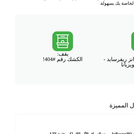
الخاصة بك بسهولة.
يقف:
انز ريفرسايد -
الكشك رقم #404!
يزيانا
ل المميزة
لاسلكي بتقنية LTE