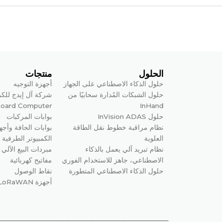
الحلول
منتجات
حلول الذكاء الاصطناعي على الجهاز
أجهزة التوجيه
حلول الشبكات المُدارة سحابيًا من
شركة آل إيدج للكم
Board Computer
InHand
حلول InVision ADAS
بوابات المركبات
نظام مراقبة خطوط نقل الطاقة
بوابات الحافة وأجه
العلوية
الكمبيوتر الطرفية
نظام تبريد آلي يعمل بالذكاء
مبردات البيع الآلي
الاصطناعي، جاهز للاستخدام الفوري
مفاتيح كهربائية
حلول الذكاء الاصطناعي المتطورة
نقاط الوصول
أجهزة LoRaWAN