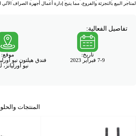
لمتاجر البيع بالتجزئة والفروع، مما يتيح إدارة أعمال أجهزة الصراف الآلي 
تفاصيل الفعالية:
تاريخ:
موقع:
7-9 فبراير 2023
فندق هيلتون نيو أورلي
نيو أورليانز، لو
المنتجات والحلو
مودم InRouter302 - مودم الصراف الآلي ال