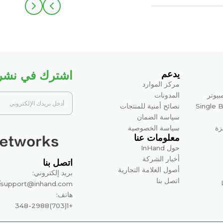
اشترك في نشرتن
يدعم
مركز الموارد
بيوتر
المدونات
Single 
نصائح أمنية للمنتجات
سياسة الضمان
زة
سياسة الخصوصية
معلومات عنا
حول InHand
أخبار الشركة
اتصل بنا
أصول العلامة التجارية
بريد إلكتروني:
اتصل بنا
/
support@inhand.com
هاتف:
+1(703)348-2988