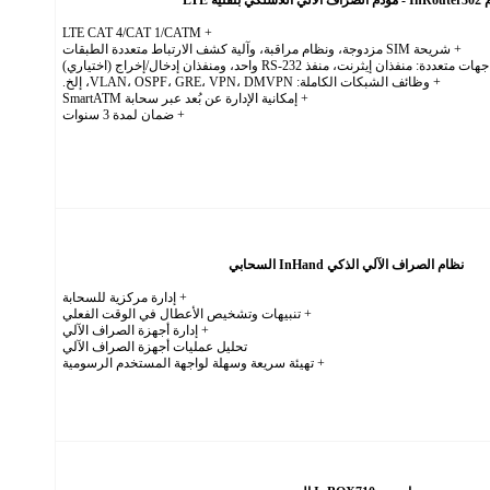
+ LTE CAT 4/CAT 1/CATM
+ شريحة SIM مزدوجة، ونظام مراقبة، وآلية كشف الارتباط متعددة الطبقات
 متعددة: منفذان إيثرنت، منفذ RS-232 واحد، ومنفذان إدخال/إخراج (اختياري)
+ وظائف الشبكات الكاملة: VLAN، OSPF، GRE، VPN، DMVPN، إلخ.
+ إمكانية الإدارة عن بُعد عبر سحابة SmartATM
+ ضمان لمدة 3 سنوات
نظام الصراف الآلي الذكي InHand السحابي
+ إدارة مركزية للسحابة
+ تنبيهات وتشخيص الأعطال في الوقت الفعلي
+ إدارة أجهزة الصراف الآلي
تحليل عمليات أجهزة الصراف الآلي
+ تهيئة سريعة وسهلة لواجهة المستخدم الرسومية