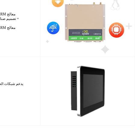
معالج ARM ثنائي النواة Cortex-A72، رباعي النواة Cortex-A53، 64 بت بسرعة 1.8 جيجاهرتز
معالج ARM ثنائي النواة Cortex-A72، رباعي النواة Cortex-A53، 64 بت بسرعة 1.8 جيجاهرتز
يدعم شبكات الجيل الرابع (4G) والشبكات السلكية وشبكات