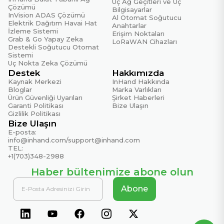
Uç Ağ Geçitleri ve Uç
Çözümü
Bilgisayarlar
InVision ADAS Çözümü
Al Otomat Soğutucu
Elektrik Dağıtım Havai Hat
Anahtarlar
İzleme Sistemi
Erişim Noktaları
Grab & Go Yapay Zeka
LoRaWAN Cihazları
Destekli Soğutucu Otomat
Sistemi
Uç Nokta Zeka Çözümü
Destek
Hakkımızda
Kaynak Merkezi
InHand Hakkında
Bloglar
Marka Varlıkları
Ürün Güvenliği Uyarıları
Şirket Haberleri
Garanti Politikası
Bize Ulaşın
Gizlilik Politikası
Bize Ulaşın
E-posta:
info@inhand.com
/
support@inhand.com
TEL:
+1(703)348-2988
Haber bültenimize abone olun
Abone