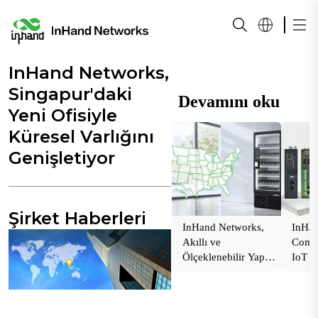
InHand Networks,
Singapur'daki
Devamını oku
Yeni Ofisiyle
Küresel Varlığını
Genişletiyor
Şirket Haberleri
InHand Networks,
InHa
Akıllı ve
Comp
Ölçeklenebilir Yapay
IoT G
Zeka Destekli
Sertif
Otomat Çözümleri
Sunmak İçin
Dropship Vending