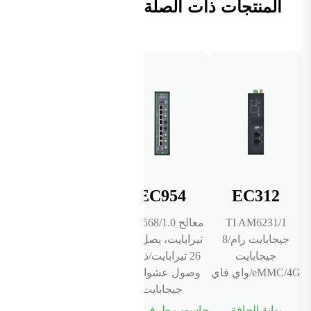
المنتجات ذات الصلة
EC954
EC312
TI AM6231/1
معالج RK3568/1.0
جيجابايت رام/8
تيرابايت، يصل إلى
جيجابايت
26 تيرابايت/ذاكرة
eMMC/4G/واي فاي
وصول عشوائي 4
جيجابايت
بوابة الحافة
حاسوب طرفي يعمل