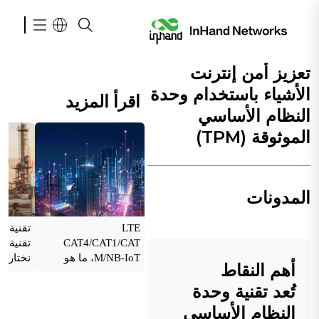
تعزيز أمن إنترنت
الأشياء باستخدام وحدة
اقرأ المزيد
النظام الأساسي
الموثوقة (TPM)
المدونات
LTE
CAT4/CAT1/CAT
M/NB-IoT، ما هو
نختار؟
أهم النقاط
بديلك لحلول 2G/3G؟
تُعد تقنية وحدة
النظام الأساسي