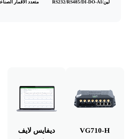
لين/RS232/RS485/DI-DO-AI
متعدد الأقمار الصناعية S
VG710-H
ديفايس لايف