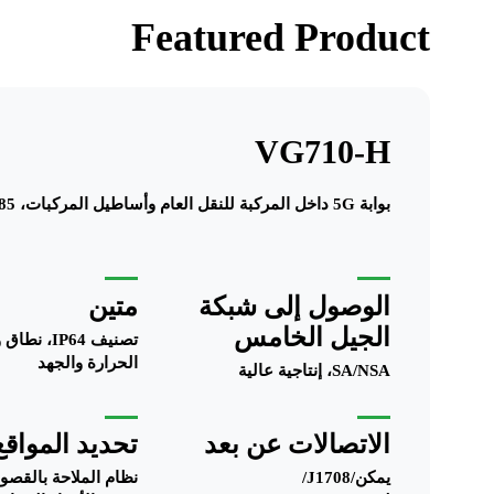
Featured Product
VG710-H
بوابة 5G داخل المركبة للنقل العام وأساطيل المركبات، SA/NSA، IP64، CAN/J1708/LIN/RS232/RS485.
الوصول إلى شبكة
متين
الجيل الخامس
تصنيف IP64،
الحرارة والجهد
SA/NSA، إنتاجية عالية
الاتصالات عن بعد
تحديد المواقع
يمكن/J1708/
نظام الملاحة بالقصور