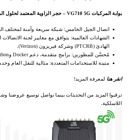
بوابة المركبات VG710 5G – حجر الزاوية المعتمد لحلول المركبات المتقدمة
اتصال الجيل الخامس: شبكة سريعة وآمنة لمختلف ال
الهادئ (PTCRB) وشركة فيريزون (Verizon).
مُحسَّن للمطورين: برامج متقدمة، دعم Docker وPython، جاهز للعمل على السحابة.
متينة للاستخدامات المتعددة: مثالية للنقل العام وخد
انقر هنا
لمعرفة المزيد!
ترقبوا المزيد من التحديثات بينما نواصل توسيع عروضنا وش
اللاسلكية.