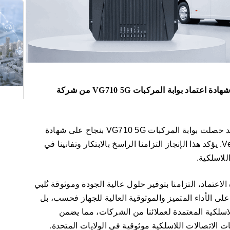
حققت شركة InHand Networks إنجازاً هاماً بحصولها على شهادة اعتماد بوابة المركبات VG710 5G من شركة
بسّط عم
يسرّنا الإعلان عن إنجازٍ هامٍّ لشركة InHand Networks: فقد حصلت بوابة المركبات VG710 5G بنجاح على شهادة
اعتماد من مبادرة التطوير المفتوح لشركة Verizon Wireless. يؤكد هذا الإنجاز التزامنا الراسخ بالابتكار وتفانينا في
للاسلكية.
اصلة الآن على شهادة الاعتماد، التزامنا بتوفير حلول عالية الجودة وموثوقة تُلبي
ه الشهادة دليلاً على الأداء المتميز والموثوقية العالية للجهاز فحسب، بل
للاسلكية المعتمدة لعملائنا من الشركات، مما يضمن
الاتصالات اللاسلكية موثوقية في الولايات المتحدة.