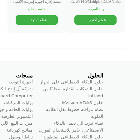
5G/Wi-Fi 5/Multiple IO/CAN Bus
منصة إدارة أجهزة إنترنت الأشياء
بوابة المركبات
خدمة سحابية
يتعلم أكثر
يتعلم أكثر
الحلول
منتجات
حلول الذكاء الاصطناعي على الجهاز
أجهزة التوجيه
حلول الشبكات المُدارة سحابيًا من
شركة آل إيدج للكم
Board Computer
InHand
حلول InVision ADAS
بوابات المركبات
نظام مراقبة خطوط نقل الطاقة
بوابات الحافة وأجه
العلوية
الكمبيوتر الطرفية
نظام تبريد آلي يعمل بالذكاء
مبردات البيع الآلي
الاصطناعي، جاهز للاستخدام الفوري
مفاتيح كهربائية
حلول الذكاء الاصطناعي المتطورة
نقاط الوصول