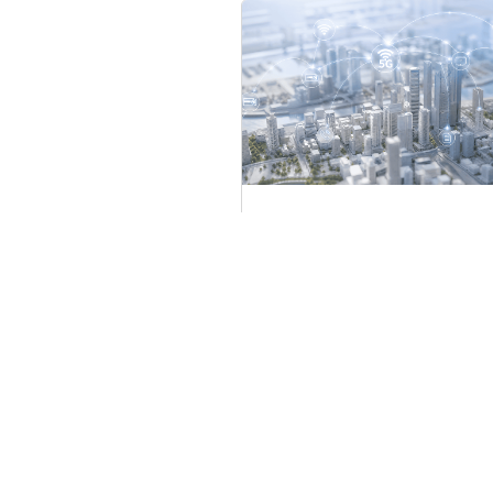
لية انتقالك إلى شبكة LTE