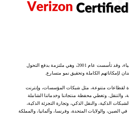
تُعد شركة InHand Networks مزودًا رائدًا لحلول إنترنت الأشياء، وقد تأسست عام 2001، وهي ملتزمة بدفع التحول
ن لإمكاناتهم الكاملة وتحقيق نمو متسارع.
ة لقطاعات متنوعة، مثل شبكات المؤسسات، وإنترنت
ية، والتنقل. وتغطي محفظة منتجاتنا وخدماتنا الشاملة
شبكات الذكية، والنقل الذكي، وتجارة التجزئة الذكية،
لأكثر من 60 دولة، نخدم عملاء في الصين، والولايات المتحدة، وفرنسا، وألمانيا، والمملكة