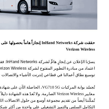
Verizon Wireless
توسيع نطاق أعمالنا في قطاعي إنترنت الأشياء والاتصالات ا
تُجسّد بوابة المركبات VG710 5G، الح
معايير Verizon Wireless الصارمة. ولا تُعدّ هذ
تُمكّننا أيضاً من تقديم مجموعة أوسع من حلول الاتصالات ا
التكامل السلس والتميز التشغيلي على واحدة من أكثر شبكات 