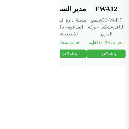
FWA12
مدير السحابة
5G/Wi-Fi7/تجميع
منصة إدارة الشبكات
الناقل/تشكيل حركة
المدعومة بالذكاء
المرور
الاصطناعي
معدات CPE داخلية
خدمة سحابية
يتعلم أكثر
يتعلم أكثر