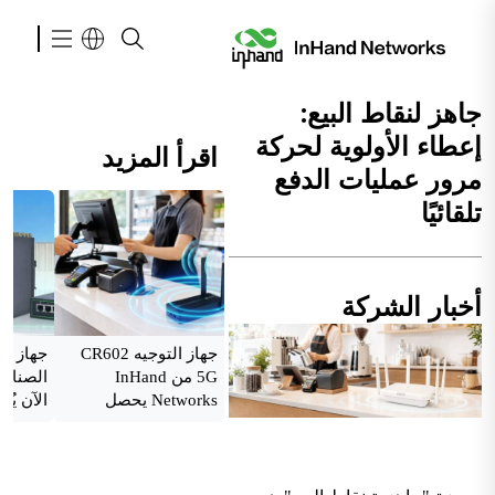
جاهز لنقاط البيع:
إعطاء الأولوية لحركة
اقرأ المزيد
مرور عمليات الدفع
تلقائيًا
أخبار الشركة
جهاز التوجيه CR602
جهاز ال
5G من InHand
Networks يحصل
الآن يُص
على شهادات من
كبرى شركات
الاتصالات