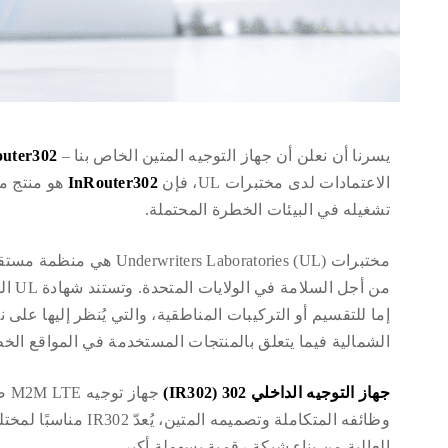
يسرنا أن نعلن أن جهاز التوجيه المتين الخاص بنا –
uter302
الاعتمادات لدى مختبرات UL، فإن
InRouter302
هو منتج م
تشغيله في البيئات الخطرة المحتملة.
مختبرات  Laboratories (UL
من أج
إما للتقسيم أو التركيبات المناطقية، والتي يُنظر إليها على 
الشمالية فيما يتعلق بالمنتجات المستخدمة في المواقع الخطرة (Locs
جهاز التوجيه الداخلي 302 (IR302)
وظائفه المتكاملة وتصمي
العالية من بناء شبكة رقمية بسهولة أكبر.