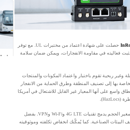
InRo
حصلت على شهادة اعتماد من مختبرات UL. مع توفر
ثبت فعاليته في مقاومة الانفجارات، ويمكن ضمان سلامة
شهادة ITxPT
Underwriters) هي منظمة مستقلة وغير ربحية تقوم باختبار واعتماد المكونات والمنتجات
ل السلامة في الولايات المتحدة. وتستند شهادة UL الخاصة بها إلى تصنيف المنطقة وطرق الحماية من الانفجار
نطاق واسع على أنها المعيار غير القابل للاشتعال في أمريكا
Haz).
جهاز توجيه M2M LTE صغير الحجم يدمج تقنيات 4G LTE وWi-Fi وVPN. بفضل
مه المتين، يُعدّ IR302 مناسبًا لمختلف البيئات الصناعية. كما يُمكّنك انخفاض تكلفته وموثوقيته