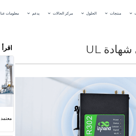
منتجات
الحلول
مركز الحالات
يدعم
معلومات عنا
اقرأ 
معتمد من UL و 502