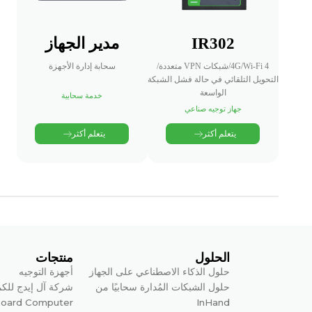
IR302
مدير الجهاز
4G/Wi-Fi 4/شبكات VPN متعددة/
سحابة إدارة الأجهزة
التحويل التلقائي في حالة فشل الشبكة
الواسعة
خدمة سحابية
جهاز توجيه صناعي
يتعلم أكثر
يتعلم أكثر
الحلول
منتجات
حلول الذكاء الاصطناعي على الجهاز
أجهزة التوجيه
حلول الشبكات المُدارة سحابيًا من
شركة آل إيدج للكم
Board Computer
InHand