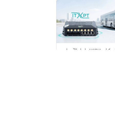
بوابة المركبات VG710 حاصلة الآن على
!