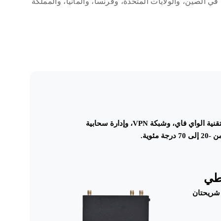
لأكثر من 60 دولة، نخدم عملاء في الصين، والولايات المتحدة، وفرنسا، وألمانيا، والمملكة
جهاز توجيه صناعي صغير الحجم بتقنية الجيل الرابع مزود بتقنية الواي فاي، وشبكة VPN، وإدارة سحابية
ئوية.
اطي
 شريحتان