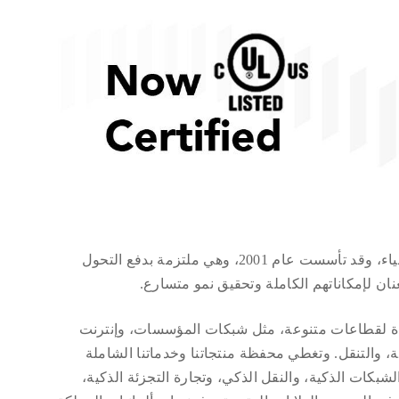
وIG902 حاصلة الآن على علامة UKCA
تُعد شركة InHand Networks مزودًا رائدًا لحلول إنترنت الأشياء، وقد تأسست عام 2001، وهي ملتزمة بدفع التحول
ن لإمكاناتهم الكاملة وتحقيق نمو متسارع.
ة لقطاعات متنوعة، مثل شبكات المؤسسات، وإنترنت
ية، والتنقل. وتغطي محفظة منتجاتنا وخدماتنا الشاملة
شبكات الذكية، والنقل الذكي، وتجارة التجزئة الذكية،