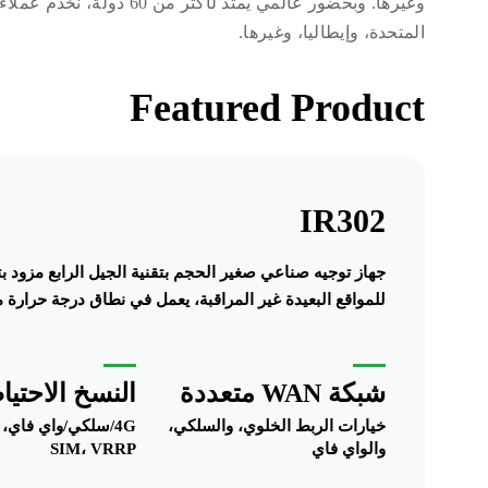
وغيرها. وبحضور عالمي يمتد 
المتحدة، وإيطاليا، وغيرها.
Featured Product
IR302
للمواقع البعيدة غير المراقبة، يعمل في نطاق درجة حرارة من -20 إلى 70 درجة م
شبكة WAN متعددة
النسخ الاحتي
خيارات الربط الخلوي، والسلكي،
4G/سلكي/واي فاي،
والواي فاي
SIM، VRRP