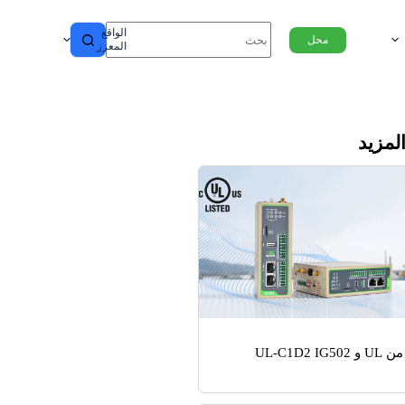
الواقع
محل
المعزز
المزيد
UL-C1D2 IG