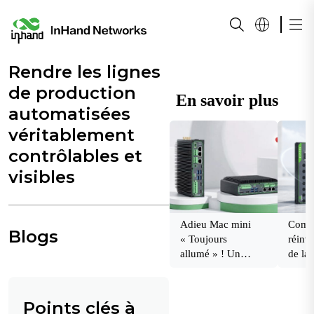
Rendre les lignes
de production
En savoir plus
automatisées
véritablement
contrôlables et
visibles
Adieu Mac mini
Comme
Blogs
« Toujours
réinve
allumé » ! Un
de la 
ordinateur de bord
grand
IA abordable assure
const
le fonctionnement
la pri
Points clés à
continu d’OpenClaw
sur si