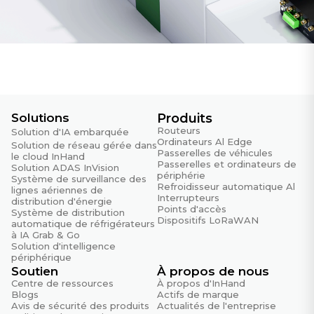
Solutions
Produits
Routeurs
Solution d'IA embarquée
Ordinateurs Al Edge
Solution de réseau gérée dans
Passerelles de véhicules
le cloud InHand
Passerelles et ordinateurs de
Solution ADAS InVision
périphérie
Système de surveillance des
Refroidisseur automatique Al
lignes aériennes de
Interrupteurs
distribution d'énergie
Points d'accès
Système de distribution
Dispositifs LoRaWAN
automatique de réfrigérateurs
à IA Grab & Go
Solution d'intelligence
périphérique
Soutien
À propos de nous
Centre de ressources
À propos d'InHand
Blogs
Actifs de marque
Avis de sécurité des produits
Actualités de l'entreprise