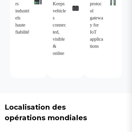
rs
Keeps
protoc
industri
vehicle
ol
els
s
gatewa
haute
connec
y for
fiabilité
ted,
IoT
visible
applica
&
tions
online
Localisation des
opérations mondiales