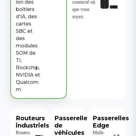
ion des
connecté où
boîtiers
que vous
d'IA, des
soyez
cartes
SBC et
des
modules
SOM de
TI,
Rockchip,
NVIDIA et
Qualcom
m
Routeurs
Passerelles
Passerelles
industriels
de
Edge
véhicules
Routeu
Multi-