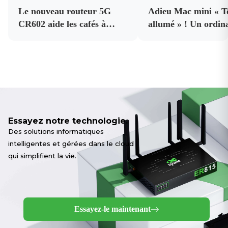
Le nouveau routeur 5G
Adieu Mac mini « T
CR602 aide les cafés à
allumé » ! Un ordin
améliorer leur connectivité
de bord IA abordab
et la fiabilité de leur
assure le fonctionn
connexion Internet
continu d’OpenCla
professionnelle.
24 h/24 et 7 j/7.
Essayez notre technologie.
Des solutions informatiques
intelligentes et gérées dans le cloud
qui simplifient la vie.
Essayez-le maintenant