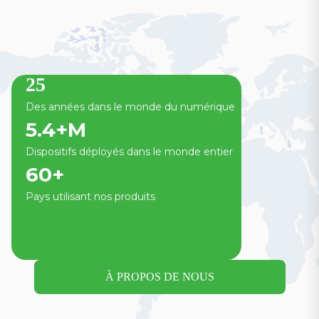
25
Des années dans le monde du numérique
5.4
+M
Dispositifs déployés dans le monde entier
60
+
Pays utilisant nos produits
À PROPOS DE NOUS