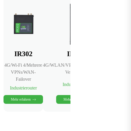
IR302
IR315
IG5
4G/Wi-Fi 4/Mehrere
4G/WLAN/VPN/Sicherheit/Cloud-
4G/Eth/Se
VPNs/WAN-
Verwaltung
IO/80+ Pr
Failover
Industrierouter
Edge-Ga
Industrierouter
Mehr erfahren
Mehr erfahren
Mehr erfa