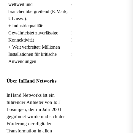
weltweit und
dem DeviceSupervisor-
branchenübergreifend (E-Mark,
Agenten
UL usw.).
+ Cloud-fähig: Einfache
+ Industriequalität:
Integration mit der Cloud-
Gewährleistet zuverlässige
Plattform des Kunden über
Konnektivität
MQTTS
+ Weit verbreitet: Millionen
+ Vollständiger Satz
Installationen für kritische
industrieller Schnittstellen:
Anwendungen
RS232/RS485, IO, GPS usw.
Über InHand Networks
InHand Networks ist ein
führender Anbieter von IoT-
Lösungen, der im Jahr 2001
gegründet wurde und sich der
Förderung der digitalen
Transformation in allen