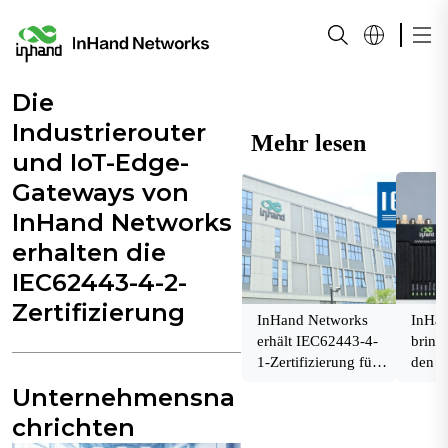
Die
Industrierouter
Mehr lesen
und IoT-Edge-
Gateways von
InHand Networks
erhalten die
IEC62443-4-2-
Zertifizierung
InHand Networks
InHan
erhält IEC62443-4-
bring
1-Zertifizierung für
den M
sicheren
koste
Unternehmensna
Produktentwicklungs
Konne
chrichten
lebenszyklus
g spez
öffen