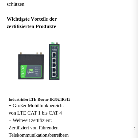
schützen.
Wichtigste Vorteile der
zertifizierten Produkte
Industrieller LTE-Router IR302/IR315
IG502/IG902 IoT Edge-Gateway
+ Großer Mobilfunkbereich:
+ Unterstützung mehrerer
von LTE CAT 1 bis CAT 4
Protokolle: Unterstützt über 80
+ Weltweit zertifiziert:
Industrieprotokolle
Zertifiziert von führenden
+ Vereinfachte Datenerfassung:
Telekommunikationsbetreibern
Einfache Konfiguration mit