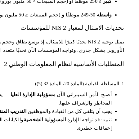
كبير
≥ 250 موظفًا
أو
(حجم المبيعات > 50 مليون يورو)
واسطة
50-249 موظفًا
و
(حجم المبيعات ≤ 50 مليون يورو)
تحديات الامتثال لمعيار NIS 2 للمؤسسات
يمثل توجيه NIS 2 تحديًا كبيرًا للامتثال، إذ يوسع 
الأوروبي بشكل جذري. وتواجه المؤسسات الآن تحديًا متعدد ال
المتطلبات الأساسية لنظام المعلومات الوطني 2
1. المساءلة القيادية (المادة 20، المادة 32 (5))
أصبح الأمن السيبراني الآن
مسؤولية الإدارة العليا
— يجب
المخاطر والإشراف عليها.
يجب أن يتلقى كل من القيادة والموظفين
التدريب المن
تنبيه: قد تواجه الإدارة
المسؤولية الشخصية
والكيانات 
إخفاقات خطيرة.