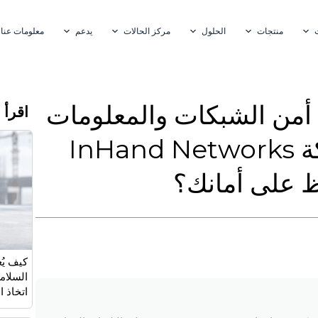
منتجات
الحلول
مركز الحالات
يدعم
معلومات عنا
ن أمن الشبكات والمعلومات
اقرأ 
(NIS 2): كيف تساعدك شركة InHand Networks
اظ على أمانك؟
كيف يُع
السلامة
اتخاذ 