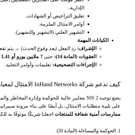
الإدارية.
تعليق التراخيص أو الشهادات.
أوامر الامتثال الملزمة.
التشهير العلني (التشهير والتشهير).
الكيانات المهمة
الإشراف:
رد الفعل (بعد وقوع الحدث)
→ يتم تفعيل
العقوبات (المادة 34):
حتى
7 ملايين يورو أو 1.41 تريليون تريليون من الإيرادات العالمية
الإجراءات التصحيحية:
تعليمات وأوامر التجليد.
كيف تدعم شركة InHand Networks الامتثال لمعيار NIS 2
على تلبية متطلبات الامتثال، بل أيضًا على بناء مرونة سيبران
ممارسات أمنية شفافة للمنتجات
اجعلنا شريكًا موثوقًا به للكي
1. الحوكمة والمساءلة (المادة 20)