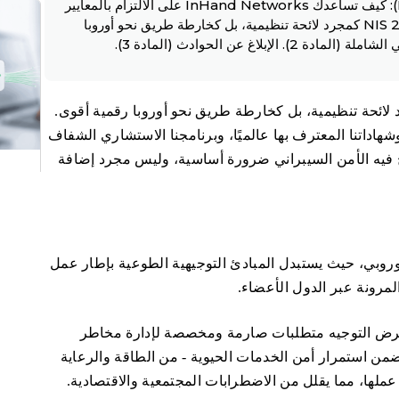
توجيه الاتحاد الأوروبي بشأن أمن الشبكات والمعلومات (NIS 2): كيف تساعدك InHand Networks على الالتزام بالمعايير
والحفاظ على أمانك؟ في InHand Networks، لا ننظر إلى NIS 2 كمجرد لائحة تنظيمية، بل كخارطة طريق نحو أوروبا
InHand Netwo، لا ننظر إلى معيار NIS 2 كمجرد لائحة تنظيمية، بل كخارطة طريق نحو أوروبا رقمية أقوى.
هاداتنا المعترف بها عالميًا، وبرنامجنا الاستشاري الشفاف
ح فيه الأمن السيبراني ضرورة أساسية، وليس مجرد إضافة
ما هو ت
ي للاتحاد الأوروبي، حيث يستبدل المبادئ التوجيهية الطوعية بإطار عمل
رونة عبر الدول الأعضاء.
فرض التوجيه متطلبات صارمة ومخصصة لإدارة مخاطر
ا يضمن استمرار أمن الخدمات الحيوية - من الطاقة والرعاية
ر عملها، مما يقلل من الاضطرابات المجتمعية والاقتصادية.