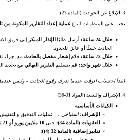
3. الإبلاغ عن الحوادث (المادة 23)
يجب على المنظمات اتباع
عملية إعداد التقارير المكونة من 
خلال 24 ساعة:
أرسل طلبًا
الإنذار المبكر
إلى فريق الاس
الحادث خبيثًا أو عابرًا للحدود.
خلال 72 ساعة:
قدّم
إشعار مفصل بالحادث
مع إجراء تق
خلال شهر واحد:
قم بتسليم
التقرير النهائي
مع تحديد الس
(يبدأ احتساب الوقت عندما تدرك وقوع الحادث - وليس عندما ت
4. الإشراف والتنفيذ (المواد 31-36)
الكيانات الأساسية
الإشراف:
استباقي
→ عمليات التدقيق والتفتيش وال
العقوبات (المادة 34):
حتى
10 ملايين يورو أو 21 تريليون يورو من حجم المبيعات العالمية
تدابير إضافية (المادة 32 (4)):
حظر مؤقت على المديرين التنفيذيين (مثل 