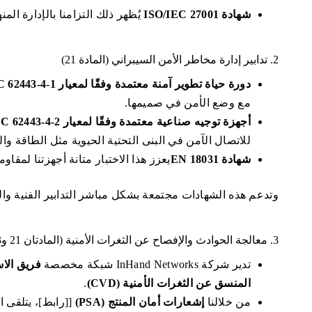
شهادة ISO/IEC 27001
يُظهر ذلك التزامنا بالإدارة الم
2. تدابير إدارة مخاطر الأمن السيبراني (المادة 21)
دورة حياة تطوير آمنة معتمدة وفقًا لمعيار IEC 62443-4-1
مع وضع الأمن في صميمها.
أجهزة توجيه صناعية معتمدة وفقًا لمعيار IEC 62443-4-2 وبوابات طرفية لإنترنت الأشياء
للاتصال الآمن في البنى التحتية الحيوية مثل الطاقة وال
شهادة EN 18031
يعزز هذا الاختبار متانة أجهزتنا لمقاوم
وتدعم هذه الشهادات مجتمعة بشكل مباشر التدابير الفنية والتنظيم
3. معالجة الحوادث والإفصاح عن الثغرات الأمنية (المادتان 21 و23)
تدير شركة InHand Networks شبكة مخصصة
فريق الاست
المنسق عن الثغرات الأمنية (CVD)
.
من خلالنا
إشعارات أمان المنتج (PSA)
[
[رابط]، يتلقى 