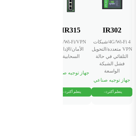
IR315
IR302
4G/Wi-Fi 4/شبكات
4G/Wi-Fi/VPN/
VPN متعددة/التحويل
الأمان/الإدارة
التلقائي في حالة
السحابية
فشل الشبكة
الواسعة
جهاز توجيه صناعي
جهاز توجيه صناعي
يتعلم أكثر
يتعلم أكثر