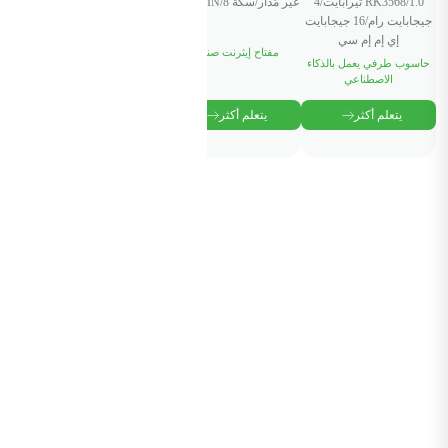
RK3568/1.0 تيرابايت/4
غير مُدار/سكة DIN/8 منافذ
منصة إدارة أجهزة إنترنت
جيجابايت رام/16 جيجابايت
الأشياء
إي إم إم سي
مفتاح إيثرنت صناعي
خدمة سحابية
حاسوب طرفي يعمل بالذكاء
الاصطناعي
يتعلم أكثر
يتعلم أكثر
يتعلم أكثر