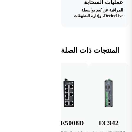
عمليات السحابة
المراقبة عن بُعد بواسطة
DeviceLive، وإدارة التطبيقات
المنتجات ذات الصلة
EC942
ISE5008D
ديفايس لايف