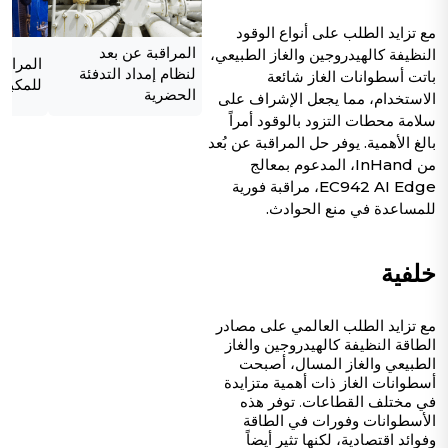
مع تزايد الطلب على أنواع الوقود
النظيفة كالهيدروجين والغاز الطبيعي،
المراقبة عن بعد
المراقب
لنظام إمداد التدفئة
باتت أسطوانات الغاز شائعة
للمكبس
الحضرية
الاستخدام، مما يجعل الإشراف على
سلامة محطات التزود بالوقود أمراً
بالغ الأهمية. يوفر حل المراقبة عن بُعد
من InHand، المدعوم بمعالج
EC942 AI Edge، مراقبة فورية
للمساعدة في منع الحوادث.
خلفية
مع تزايد الطلب العالمي على مصادر
الطاقة النظيفة كالهيدروجين والغاز
الطبيعي والغاز المسال، أصبحت
أسطوانات الغاز ذات أهمية متزايدة
في مختلف القطاعات. توفر هذه
الأسطوانات وفورات في الطاقة
وفوائد اقتصادية، لكنها تثير أيضاً