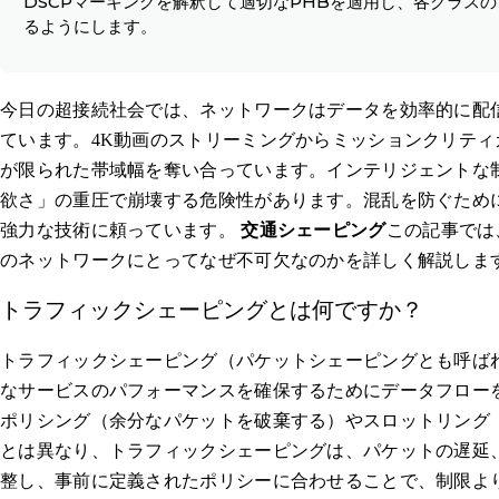
DSCPマーキングを解釈して適切なPHBを適用し、各クラス
るようにします。
今日の超接続社会では、ネットワークはデータを効率的に配
ています。4K動画のストリーミングからミッションクリティ
が限られた帯域幅を奪い合っています。インテリジェントな
欲さ」の重圧で崩壊する危険性があります。混乱を防ぐため
強力な技術に頼っています。
交通シェーピング
この記事では
のネットワークにとってなぜ不可欠なのかを詳しく解説しま
トラフィックシェーピングとは何ですか？
トラフィックシェーピング（パケットシェーピングとも呼ば
なサービスのパフォーマンスを確保するためにデータフロー
ポリシング（余分なパケットを破棄する）やスロットリング
とは異なり、トラフィックシェーピングは、パケットの遅延
整し、事前に定義されたポリシーに合わせることで、制限よ