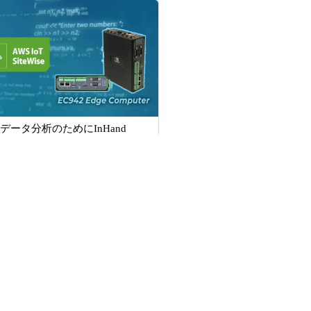
データ分析のためにInHand
42にAWS IoT SiteWiseをデプロイ