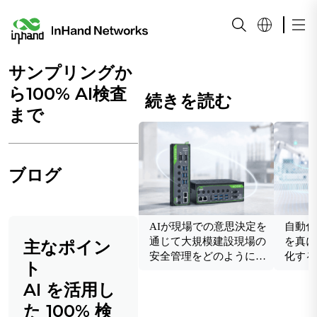
サンプリングか
ら100% AI検査
続きを読む
まで
ブログ
AIが現場での意思決定を
自動化
通じて大規模建設現場の
を真に
主なポイン
安全管理をどのように変
化する
ト
革するか
AI を活用し
た 100% 検