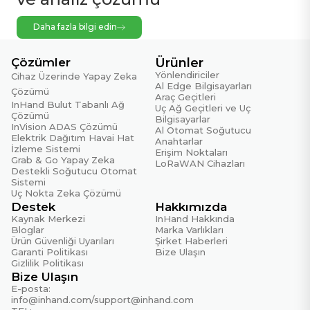
Daha fazla bilgi edin
Çözümler
Ürünler
Yönlendiriciler
Cihaz Üzerinde Yapay Zeka
Al Edge Bilgisayarları
Çözümü
Araç Geçitleri
InHand Bulut Tabanlı Ağ
Uç Ağ Geçitleri ve Uç
Çözümü
Bilgisayarlar
InVision ADAS Çözümü
Al Otomat Soğutucu
Elektrik Dağıtım Havai Hat
Anahtarlar
İzleme Sistemi
Erişim Noktaları
Grab & Go Yapay Zeka
LoRaWAN Cihazları
Destekli Soğutucu Otomat
Sistemi
Uç Nokta Zeka Çözümü
Destek
Hakkımızda
Kaynak Merkezi
InHand Hakkında
Bloglar
Marka Varlıkları
Ürün Güvenliği Uyarıları
Şirket Haberleri
Garanti Politikası
Bize Ulaşın
Gizlilik Politikası
Bize Ulaşın
E-posta:
info@inhand.com
/
support@inhand.com