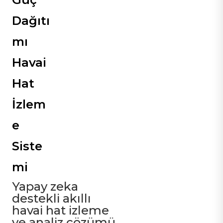
Dağıtı
mı
Havai
Hat
İzlem
e
Siste
mi
Yapay zeka
destekli akıllı
havai hat izleme
ve analiz çözümü