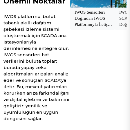
Önemli Noktalar
IWOS Sensörleri
IWOS 
IWOS platformu, bulut
Doğrudan IWOS
SCAD
tabanlı akıllı dağıtım
Platformuyla İletişim
Doğru
şebekesi izleme sistemi
Kurar
Kurar
oluşturmak için SCADA ana
istasyonlarıyla
derinlemesine entegre olur.
IWOS sensörleri hat
verilerini buluta toplar;
burada yapay zeka
algoritmaları arızaları analiz
eder ve sonuçları SCADA'ya
iletir. Bu, mevcut yatırımları
korurken arıza farkındalığını
ve dijital işletme ve bakımını
geliştirir; yenilik ve
uyumluluğun en uygun
dengesini sağlar.