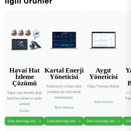
İlgili Ürünler
Havai Hat
Kartal Enerji
Aygıt
Y
İzleme
Yöneticisi
Yöneticisi
Çözümü
B
Endüstriyel ve bina enerji
Cihaz Yönetimi Bulutu
yönetimi için özel olarak
Yapay zeka destekli akıllı
1-1
tasarlanmıştır.
havai hat izleme ve analiz
Yapa
Bulut Hizmeti
çözümü
Bulut Hizmeti
Çözüm
Daha fazla bilgi edin
Daha fazla bilgi edin
Daha fazla bilgi edin
Dah