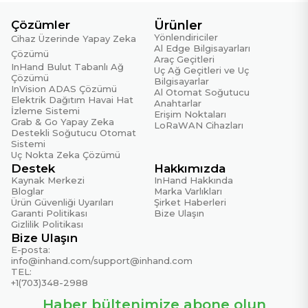
Çözümler
Ürünler
Yönlendiriciler
Cihaz Üzerinde Yapay Zeka
Al Edge Bilgisayarları
Çözümü
Araç Geçitleri
InHand Bulut Tabanlı Ağ
Uç Ağ Geçitleri ve Uç
Çözümü
Bilgisayarlar
InVision ADAS Çözümü
Al Otomat Soğutucu
Elektrik Dağıtım Havai Hat
Anahtarlar
İzleme Sistemi
Erişim Noktaları
Grab & Go Yapay Zeka
LoRaWAN Cihazları
Destekli Soğutucu Otomat
Sistemi
Uç Nokta Zeka Çözümü
Destek
Hakkımızda
Kaynak Merkezi
InHand Hakkında
Bloglar
Marka Varlıkları
Ürün Güvenliği Uyarıları
Şirket Haberleri
Garanti Politikası
Bize Ulaşın
Gizlilik Politikası
Bize Ulaşın
E-posta:
info@inhand.com
/
support@inhand.com
TEL:
+1(703)348-2988
Haber bültenimize abone olun