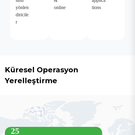
sınıf
&
applica
yönlen
online
tions
diricile
r
Küresel Operasyon
Yerelleştirme
25