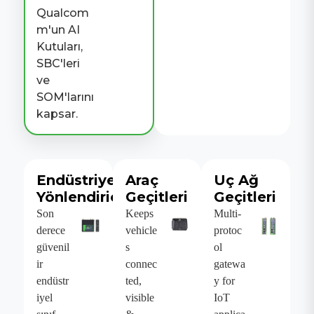
Qualcom
m'un AI
Kutuları,
SBC'leri
ve
SOM'larını
kapsar.
Endüstriyel
Araç
Uç Ağ
Yönlendiriciler
Geçitleri
Geçitleri
Son
Keeps
Multi-
derece
vehicle
protoc
güvenil
s
ol
ir
connec
gatewa
endüstr
ted,
y for
iyel
visible
IoT