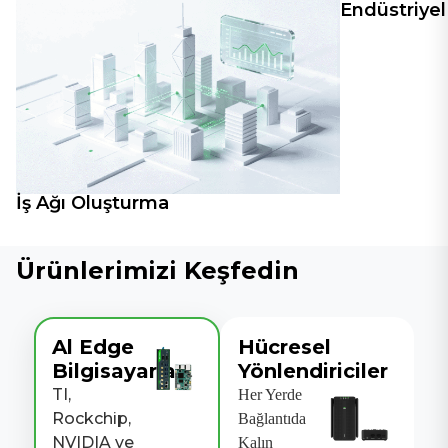
Endüstriyel
İş Ağı Oluşturma
Ürünlerimizi Keşfedin
Al Edge
Hücresel
Bilgisayarları
Yönlendiriciler
TI,
Her Yerde
Rockchip,
Bağlantıda
NVIDIA ve
Kalın