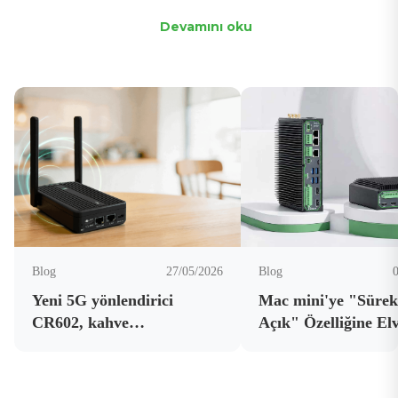
Devamını oku
Blog
27/05/2026
Blog
Yeni 5G yönlendirici
Mac mini'ye "Sürek
CR602, kahve
Açık" Özelliğine E
dükkanlarının bağlantı
Uygun Fiyatlı Bir Y
kalitesini ve işletme
Zeka Uç Bilgisayarı
internet güvenilirliğini
OpenClaw'ı 7/24 Çal