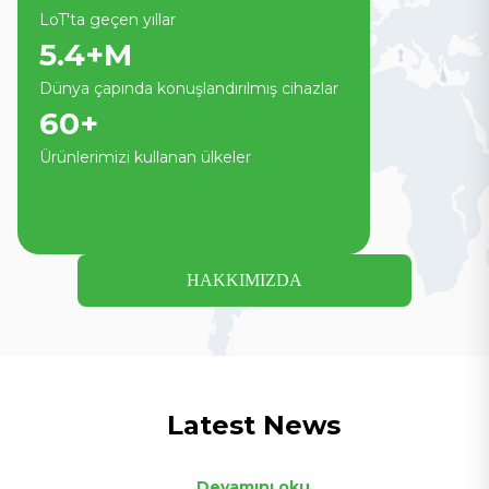
LoT'ta geçen yıllar
5.4
+M
Dünya çapında konuşlandırılmış cihazlar
60
+
Ürünlerimizi kullanan ülkeler
HAKKIMIZDA
Latest News
Devamını oku