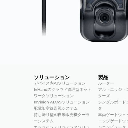
ソリューション
製品
デバイス内AIソリューション
ルーター
InHandのクラウド管理型ネット
アル・エッジ・
ワークソリューション
ターズ
InVision ADASソリューション
シングルボード
配電架空線監視システム
タ
持ち帰り型AI自動販売機クーラ
車両ゲートウェ
ーシステム
エッジゲートウ
エッジインテリジェンスソリュ
ジコンピュータ