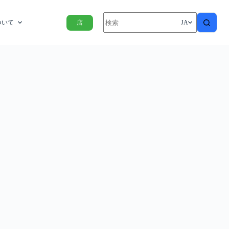
ついて
店
JA