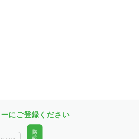
ターにご登録ください
購
読