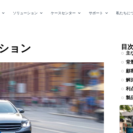
ソリューション
ケースセンター
サポート
私たちに
ション
目
主
背
顧
解
利
製