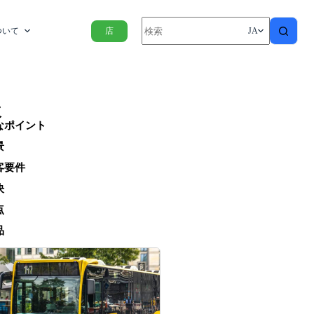
ついて
店
JA
次
なポイント
景
客要件
決
点
品