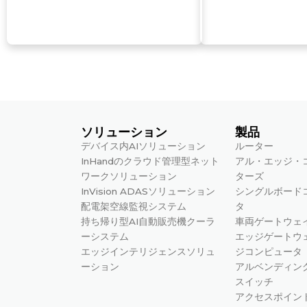
ソリューション
製品
デバイス内AIソリューション
ルーター
InHandのクラウド管理型ネット
アル・エッジ・
ワークソリューション
ターズ
InVision ADASソリューション
シングルボード
配電架空線監視システム
タ
持ち帰り型AI自動販売機クーラ
車両ゲートウェ
ーシステム
エッジゲートウ
エッジインテリジェンスソリュ
ジコンピュータ
ーション
アルベンディン
スイッチ
アクセスポイン