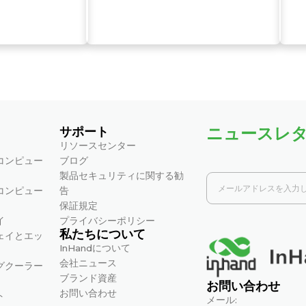
WANハイブリッドネットワーク…
ビジネス部門間のネットワーク構築
ビジネス部門のネットワークアプリケーションと事例の要点 
ション…
支店向け災害復旧接続ソリューション
ニュースレ
支店向け災害復旧接続アプリケーションとケースの重要なポイ
サポート
リソースセンター
コンピュー
ブログ
出張時のワイヤレス接続
製品セキュリティに関する勧
コンピュー
告
出張におけるワイヤレス接続：アプリケーションと事例、主なポ
保証規定
イ
プライバシーポリシー
私たちについて
ェイとエッ
モバイル小売業者向けワイヤレス接続
InHandについて
会社ニュース
グクーラー
モバイル小売業者向けワイヤレス接続アプリケーションと事例
ブランド資産
お問い合わせ
お問い合わせ
ト
メール: