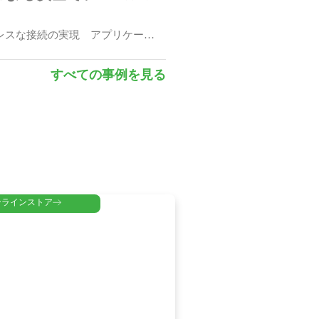
レスな接続の実現 アプリケーシ
ネットワークソリューシ
すべての事例を見る
けワイヤレスネットワークソリュ
ソリューション
ン アプリケーションと事例 主
ンラインストア
主なポイント 5Gネットワー
ーション
ションと事例 主なポイント SD-