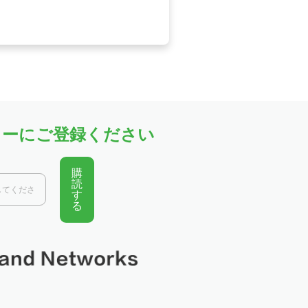
ビジネス向けネットワークソリュー
ターにご登録ください
ント接続…
購
読
す
イント ワイヤレス接続…
る
の主なポイントデュアル…