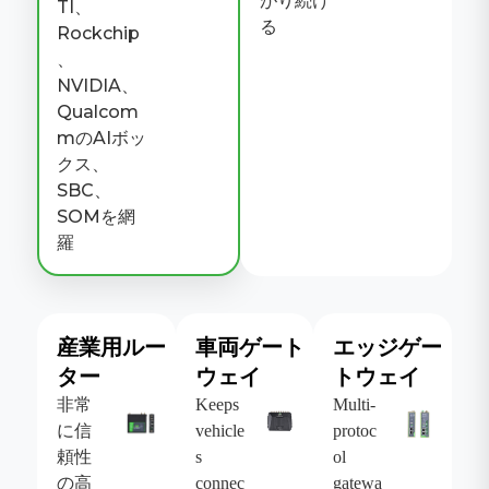
がり続け
TI、
る
Rockchip
、
NVIDIA、
Qualcom
mのAIボッ
クス、
SBC、
SOMを網
羅
産業用ルー
車両ゲート
エッジゲー
ター
ウェイ
トウェイ
非常
Keeps
Multi-
に信
vehicle
protoc
頼性
s
ol
の高
connec
gatewa