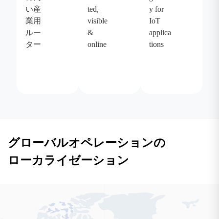
い産
ted,
y for
業用
visible
IoT
ルー
&
applica
ター
online
tions
グローバルオペレーションの
ローカライゼーション