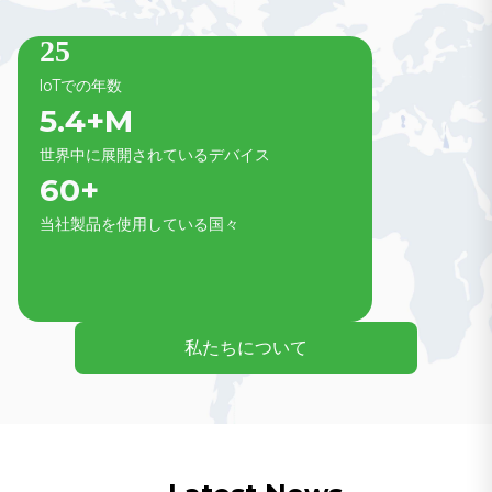
25
loTでの年数
5.4
+M
世界中に展開されているデバイス
60
+
当社製品を使用している国々
私たちについて