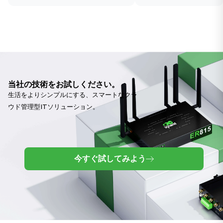
性とビジネスインターネ
――低価格のAIエ
ットの信頼性向上に貢献
ンピュータがOpenC
24時間365日稼働
当社の技術をお試しください。
生活をよりシンプルにする、スマートなクラ
ウド管理型ITソリューション。
今すぐ試してみよう