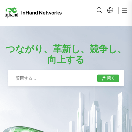
つながり、革新し、競争し、
向上する
聞く