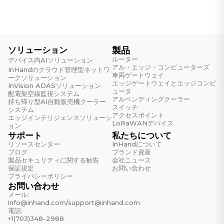
ソリューション
製品
ルーター
デバイス内AIソリューション
アル・エッジ・コンピューターズ
InHandのクラウド管理型ネットワ
車両ゲートウェイ
ークソリューション
エッジゲートウェイとエッジコンピ
InVision ADASソリューション
ュータ
配電架空線監視システム
アルベンディングクーラー
持ち帰り型AI自動販売機クーラー
スイッチ
システム
アクセスポイント
エッジインテリジェンスソリューシ
LoRaWANデバイス
ョン
サポート
私たちについて
リソースセンター
InHandについて
ブログ
ブランド資産
製品セキュリティに関する勧告
会社ニュース
保証規定
お問い合わせ
プライバシーポリシー
お問い合わせ
メール:
info@inhand.com
/
support@inhand.com
電話:
+1(703)348-2988