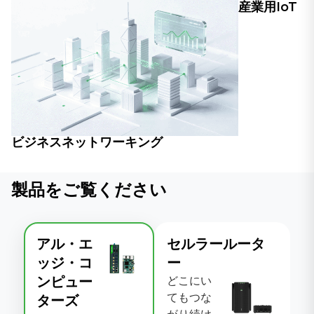
産業用IoT
ビジネスネットワーキング
製品をご覧ください
アル・エ
セルラールータ
ッジ・コ
ー
ンピュー
どこにい
てもつな
ターズ