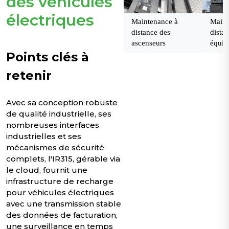
des véhicules
électriques
Maintenance à
Maint
distance des
dista
ascenseurs
équip
médi
Points clés à
retenir
Avec sa conception robuste
de qualité industrielle, ses
nombreuses interfaces
industrielles et ses
mécanismes de sécurité
complets, l'IR315, gérable via
le cloud, fournit une
infrastructure de recharge
pour véhicules électriques
avec une transmission stable
des données de facturation,
une surveillance en temps