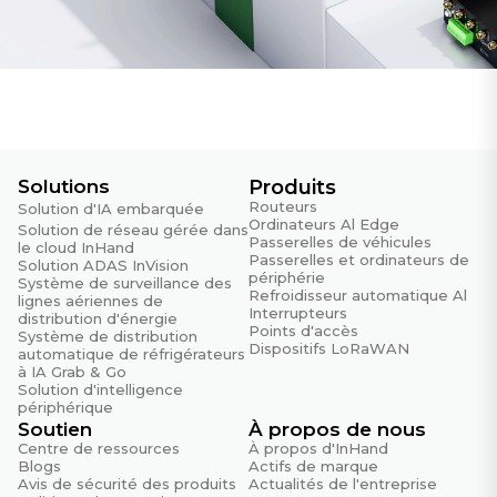
Solutions
Produits
Routeurs
Solution d'IA embarquée
Ordinateurs Al Edge
Solution de réseau gérée dans
Passerelles de véhicules
le cloud InHand
Passerelles et ordinateurs de
Solution ADAS InVision
périphérie
Système de surveillance des
Refroidisseur automatique Al
lignes aériennes de
Interrupteurs
distribution d'énergie
Points d'accès
Système de distribution
Dispositifs LoRaWAN
automatique de réfrigérateurs
à IA Grab & Go
Solution d'intelligence
périphérique
Soutien
À propos de nous
Centre de ressources
À propos d'InHand
Blogs
Actifs de marque
Avis de sécurité des produits
Actualités de l'entreprise