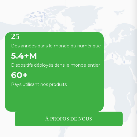
25
Des années dans le monde du numérique
5.4
+M
Dispositifs déployés dans le monde entier
60
+
Pays utilisant nos produits
À PROPOS DE NOUS