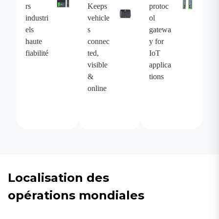
rs
Keeps
protoc
industri
vehicle
ol
els
s
gatewa
haute
connec
y for
fiabilité
ted,
IoT
visible
applica
&
tions
online
Localisation des
opérations mondiales