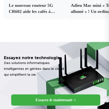
Le nouveau routeur 5G
Adieu Mac mini « T
CR602 aide les cafés à
allumé » ! Un ordin
améliorer leur connectivité
de bord IA abordab
et la fiabilité de leur
assure le fonctionn
connexion Internet
continu d’OpenCla
professionnelle.
24 h/24 et 7 j/7.
Essayez notre technologie.
Des solutions informatiques
intelligentes et gérées dans le cloud
qui simplifient la vie.
Essayez-le maintenant